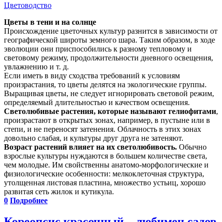
Цветоводство
Цветы в тени и на солнце
Происхождение цветочных культур разнится в зависимости от
географической широты земного шара. Таким образом, в ходе
эволюции они приспособились к разному тепловому и
световому режиму, продолжительности дневного освещения,
увлажнению и т. д.
Если иметь в виду сходства требований к условиям
произрастания, то цветы делятся на экологические группы.
Выращивая цветы, не следует игнорировать световой режим,
определяемый длительностью и качеством освещения.
Светолюбивые растения, которые называют гелиофитами
,
произрастают в открытых зонах, например, в пустыне или в
степи, и не переносят затенения. Облачность в этих зонах
довольно слабая, и культуры друг друга не затеняют.
Возраст растений влияет на их светолюбивость.
Обычно
взрослые культуры нуждаются в большем количестве света,
чем молодые. Им свойственны анатомо-морфологические и
физиологические особенности: мелкоклеточная структура,
утолщенная листовая пластина, множество устьиц, хорошо
развитая сеть жилок и кутикула.
0
Подробнее
Кореопсис красочный – любимец садов