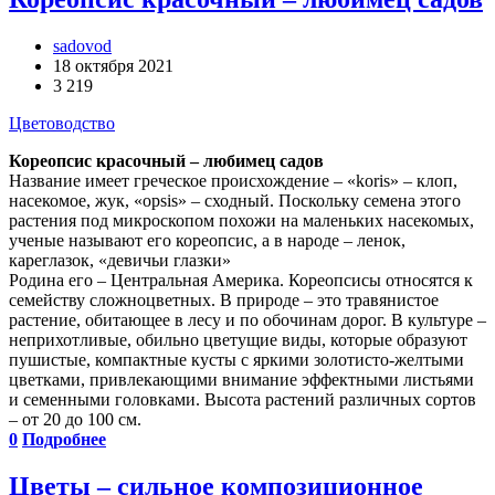
sadovod
18 октября 2021
3 219
Цветоводство
Кореопсис красочный – любимец садов
Название имеет греческое происхождение – «koris» – клоп,
насекомое, жук, «opsis» – сходный. Поскольку семена этого
растения под микроскопом похожи на маленьких насекомых,
ученые называют его кореопсис, а в народе – ленок,
кареглазок, «девичьи глазки»
Родина его – Центральная Америка. Кореопсисы относятся к
семейству сложноцветных. В природе – это травянистое
растение, обитающее в лесу и по обочинам дорог. В культуре –
неприхотливые, обильно цветущие виды, которые образуют
пушистые, компактные кусты с яркими золотисто-желтыми
цветками, привлекающими внимание эффектными листьями
и семенными головками. Высота растений различных сортов
– от 20 до 100 см.
0
Подробнее
Цветы – сильное композиционное