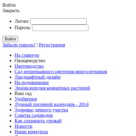
Войти
Закрыть
Логин:
Пароль:
Войти
Забыли пароль?
|
Регистрация
На главную
Овощеводство
Цветоводство
Сад непрерывного цветения многолетников
Ландшафтный дизайн
На подоконнике
Энциклопедия комнатных растений
Ваш сад
Удобрения
Лунный посевной календарь - 2014
Здоровье дачного участка
Советы садоводов
Как сохранить урожай
Новости
Наши конкурсы