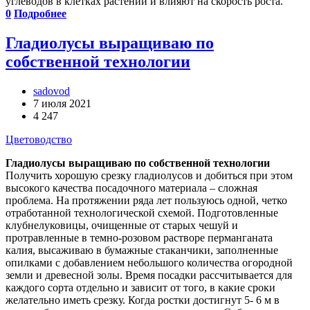
углеводов в клетках растений и влияют на скорость роста.
0
Подробнее
Гладиолусы выращиваю по
собственной технологии
sadovod
7 июля 2021
4 247
Цветоводство
Гладиолусы выращиваю по собственной технологии
Получить хорошую срезку гладиолусов и добиться при этом
высокого качества посадочного материала – сложная
проблема. На протяжении ряда лет пользуюсь одной, четко
отработанной технологической схемой. Подготовленные
клубнелуковицы, очищенные от старых чешуй и
протравленные в темно-розовом растворе перманганата
калия, высаживаю в бумажные стаканчики, заполненные
опилками с добавлением небольшого количества огородной
земли и древесной золы. Время посадки рассчитывается для
каждого сорта отдельно и зависит от того, в какие сроки
желательно иметь срезку. Когда ростки достигнут 5- 6 м в