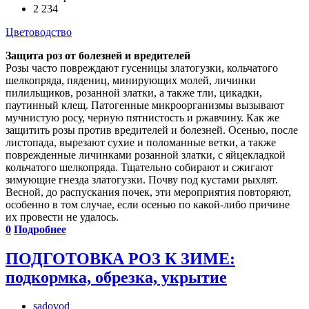
2 234
Цветоводство
Защита роз от болезней и вредителей
Розы часто повреждают гусеницы златогузки, кольчатого
шелкопряда, пядениц, минирующих молей, личинки
пилильщиков, розанной златки, а также тли, цикадки,
паутинный клещ. Патогенные микроорганизмы вызывают
мучнистую росу, черную пятнистость и ржавчину. Как же
защитить розы против вредителей и болезней. Осенью, после
листопада, вырезают сухие и поломанные ветки, а также
поврежденные личинками розанной златки, с яйцекладкой
кольчатого шелкопряда. Тщательно собирают и сжигают
зимующие гнезда златогузки. Почву под кустами рыхлят.
Весной, до распускания почек, эти мероприятия повторяют,
особенно в том случае, если осенью по какой-либо причине
их провести не удалось.
0
Подробнее
ПОДГОТОВКА РОЗ К ЗИМЕ:
подкормка, обрезка, укрытие
sadovod