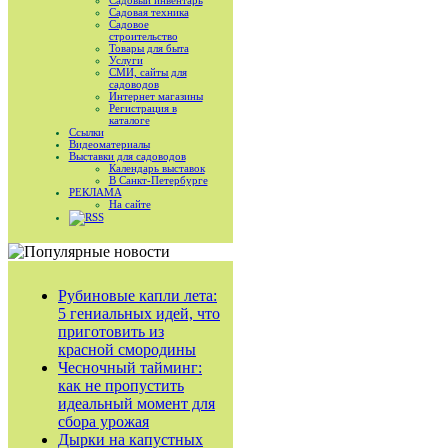
Садовый инвентарь
Садовая техника
Садовое
строительство
Товары для быта
Услуги
СМИ, сайты для
садоводов
Интернет магазины
Регистрация в
каталоге
Ссылки
Видеоматериалы
Выставки для садоводов
Календарь выставок
В Санкт-Петербурге
РЕКЛАМА
На сайте
RSS
Рубиновые капли лета:
5 гениальных идей, что
приготовить из
красной смородины
Чесночный тайминг:
как не пропустить
идеальный момент для
сбора урожая
Дырки на капустных