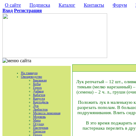
О сайте
Подписка
Каталог
Контакты
Форум
Вход
Регистрация
На главную
Овощеводство
Баклажан
Лук репчатый – 12 шт., оливко
Бобы
тимьян (мелко нарезанный) – 2
Горох
Дайкон
(семена) – 2 ч. л., груши (о
Кабачок
Капуста
Положить лук в маленькую к
Картофель
Лук
разрезать пополам. В большой
Любисток
подрумянивания. Влить сидр 
Мелисса лимонная
Морковь
Мята
В это время поджарить н
Огурец
Пастернак
пастернака перелить в др
Патисон
Перец