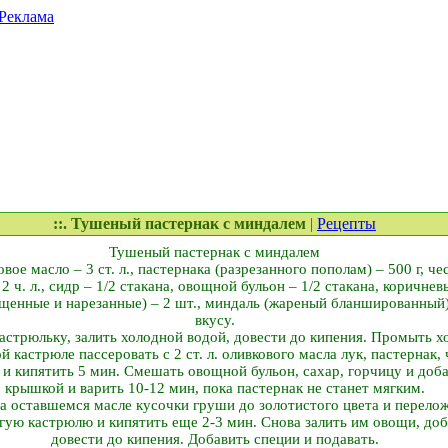
Реклама
::. Тушеный пастернак с миндалем
|
Рецепты
Тушеный пастернак с миндалем
вое масло – 3 ст. л., пастернака (разрезанного пополам) – 500 г, че
 ч. л., сидр – 1/2 стакана, овощной бульон – 1/2 стакана, коричневы
чищенные и нарезанные) – 2 шт., миндаль (жареный бланшированный) –
вкусу.
астрюльку, залить холодной водой, довести до кипения. Промыть х
 кастрюле пассеровать с 2 ст. л. оливкового масла лук, пастернак,
и кипятить 5 мин. Смешать овощной бульон, сахар, горчицу и доб
крышкой и варить 10-12 мин, пока пастернак не станет мягким.
а оставшемся масле кусочки груши до золотистого цвета и перелож
угую кастрюлю и кипятить еще 2-3 мин. Снова залить им овощи, до
довести до кипения. Добавить специи и подавать.