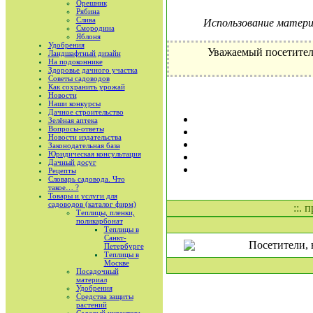
Орешник
Рябина
Слива
Использование материа
Смородина
Яблоня
Удобрения
Уважаемый посетител
Ландшафтный дизайн
На подоконнике
Здоровье дачного участка
Советы садоводов
Как сохранить урожай
Новости
Наши конкурсы
Дачное строительство
Зелёная аптека
Вопросы-ответы
Новости издательства
Законодательная база
Юридическая консультация
Дачный досуг
Рецепты
Словарь садовода. Что
такое… ?
Товары и услуги для
садоводов (каталог фирм)
::. 
Теплицы, пленки,
поликарбонат
Теплицы в
Санкт-
Посетители, 
Петербурге
Теплицы в
Москве
Посадочный
материал
Удобрения
Средства защиты
растений