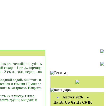
снок (толченый) – 1 зубчик,
й сахар – 1 ст. л., горчица
 2 ст. л., соль, перец – по
олодной водой, очистить и
 чеснок и тимьян 10 мин до
авить в кастрюлю. Накрыть
ить их в миску. Отвар
«
Август 2026 »
бавить груши, миндаль и
Пн
Вт
Ср
Чт
Пт
Сб
Вс