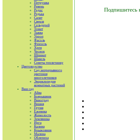
Петрушка
Ревень
Подпишитесь 
Редис
Редька
Салат
Свекла
Сельдерей
Томат
Тыква
Укроп
Фасоль
Фенхель
Хрен
Чеснок
Шпинат
Шавель
Советы тепличнику
Цветоводство
Сад непрерывного
цветения
многолетников
Энциклопедия
комнатных растений
Ваш сад
Айва
Боярышник
Виноград
Вишня
Груша
Ежевика
Жимолость
Земляника
Ирга
Калина
Крыжовник
Малина
Облепиха