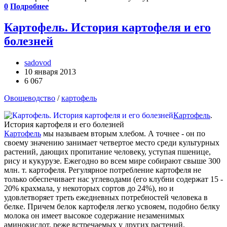
0
Подробнее
Картофель. История картофеля и его
болезней
sadovod
10 января 2013
6 067
Овощеводство
/
картофель
Картофель
.
История картофеля и его болезней
Картофель
мы называем вторым хлебом. А точнее - он по
своему значению занимает четвертое место среди культурных
растений, дающих пропитание человеку, уступая пшенице,
рису и кукурузе. Ежегодно во всем мире собирают свыше 300
млн. т. картофеля. Регулярное потребление картофеля не
только обеспечивает нас углеводами (его клубни содержат 15 -
20% крахмала, у некоторых сортов до 24%), но и
удовлетворяет треть ежедневных потребностей человека в
белке. Причем белок картофеля легко усвояем, подобно белку
молока он имеет высокое содержание незаменимых
аминокислот, реже встречаемых у других растений.