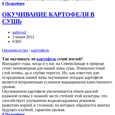
0
Подробнее
ОКУЧИВАНИЕ КАРТОФЕЛЯ В
СУШЬ
sadovod
3 июня 2012
9 805
Овощеводство
/
картофель
Так окучивать ли
картофель
сухой землей?
Выпадают годы, когда и у нас на Северо­Западе в природе
стоит неимоверная для нашей зоны сушь. Поверхностный
слой почвы, да и глубже пересох. Но, как известно для
огородников нашей зоны окучивание посадок картофеля
является непременным условием выращивания качественного
урожая.
Окучиванием картофеля увеличивается объем рыхлой
влажной почвы у нижней части стеблей этой культуры, что
способствует улучшению водно­воздушных режимов,
развитию корней и столонов, на которых образуются зачатки
будущих клубней, гарантия урожая.
0
Подробнее