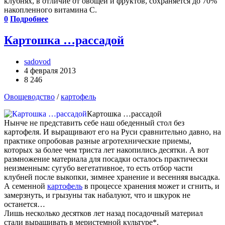
клубнях, в отличие от овощей и фруктов, сохраняется до 70%
накопленного витамина С.
0
Подробнее
Картошка …рассадой
sadovod
4 февраля 2013
8 246
Овощеводство
/
картофель
Картошка …рассадой
Нынче не представить себе наш обеденный стол без
картофеля. И выращивают его на Руси сравнительно давно, на
практике опробовав разные агротехнические приемы,
которых за более чем триста лет накопились десятки. А вот
размножение материала для посадки осталось практически
неизменным: сугубо вегетативное, то есть отбор части
клубней после выкопки, зимнее хранение и весенняя высадка.
А семенной
картофель
в процессе хранения может и сгнить, и
замерзнуть, и грызуны так набалуют, что и шкурок не
останется…
Лишь несколько десятков лет назад посадочный материал
стали выращивать в меристемной культуре*.