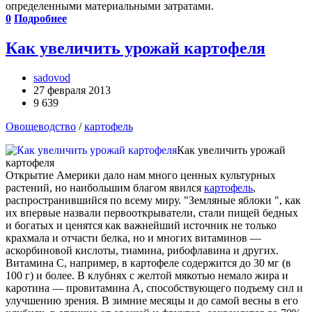
определенными материальными затратами.
0
Подробнее
Как увеличить урожай картофеля
sadovod
27 февраля 2013
9 639
Овощеводство
/
картофель
Как увеличить урожай
картофеля
Открытие Америки дало нам много ценных культурных
растений, но наибольшим благом явился
картофель
,
распространившийся по всему миру. "Земляные яблоки ", как
их впервые назвали первооткрыватели, стали пищей бедных
и богатых и ценятся как важнейший источник не только
крахмала и отчасти белка, но и многих витаминов —
аскорбиновой кислоты, тиамина, рибофлавина и других.
Витамина С, например, в картофеле содержится до 30 мг (в
100 г) и более. В клубнях с желтой мякотью немало жира и
каротина — провитамина А, способствующего подъему сил и
улучшению зрения. В зимние месяцы и до самой весны в его