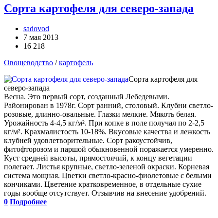
Сорта картофеля для северо-запада
sadovod
7 мая 2013
16 218
Овощеводство
/
картофель
Сорта картофеля для
северо-запада
Весна. Это первый сорт, созданный Лебедевыми.
Районирован в 1978г. Сорт ранний, столовый. Клубни светло-
розовые, длинно-овальные. Глазки мелкие. Мякоть белая.
Урожайность 4-4,5 кг/м². При копке в поле получал по 2-2,5
кг/м². Крахмалистость 10-18%. Вкусовые качества и лежкость
клубней удовлетворительные. Сорт ракоустойчив,
фитофторозом и паршой обыкновенной поражается умеренно.
Куст средней высоты, прямостоячий, к концу вегетации
полегает. Листья крупные, светло-зеленой окраски. Корневая
система мощная. Цветки светло-красно-фиолетовые с белыми
кончиками. Цветение кратковременное, в отдельные сухие
годы вообще отсутствует. Отзывчив на внесение удобрений.
0
Подробнее