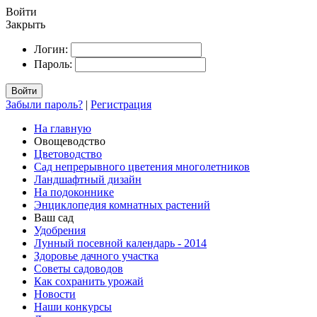
Войти
Закрыть
Логин:
Пароль:
Войти
Забыли пароль?
|
Регистрация
На главную
Овощеводство
Цветоводство
Сад непрерывного цветения многолетников
Ландшафтный дизайн
На подоконнике
Энциклопедия комнатных растений
Ваш сад
Удобрения
Лунный посевной календарь - 2014
Здоровье дачного участка
Советы садоводов
Как сохранить урожай
Новости
Наши конкурсы