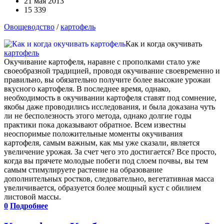
21 мая 2013
15 339
Овощеводство
/
картофель
Как и когда окучивать
картофель
Окучивание картофеля, наравне с прополками стало уже
своеобразной традицией, проводя окучивание своевременно и
правильно, вы обязательно получите более высокие урожаи
вкусного картофеля. В последнее время, однако,
необходимость в окучивании картофеля ставят под сомнение,
якобы даже проводились исследования, и была доказана чуть
ли не бесполезность этого метода, однако долгие годы
практики пока доказывают обратное. Всем известны
неоспоримые положительные моменты окучивания
картофеля, самым важным, как мы уже сказали, является
увеличение урожая. За счет чего это достигается? Все просто,
когда вы прячете молодые побеги под слоем почвы, вы тем
самым стимулируете растение на образование
дополнительных ростков, следовательно, вегетативная масса
увеличивается, образуется более мощный куст с обилием
листовой массы.
0
Подробнее