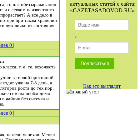
актуальных статей с сайта:
а, то для обеззараживания
т и с севком неизвестного
«GAZETASADOVOD.RU»
прорастает? А все дело в
 потери при таком хранении
ти луковички из состояния
*
риев
0
|
ка
Подписаться
асса, т. е. те, всхожесть
 лучше в теплой проточной
сходят уже на 7-8 день, а
Как это выглядит
ляторов роста до тех пор,
такие семена необходимо
 в чайник без ситечка и
лю.
риев
0
|
ч, нежели успехов. Менял