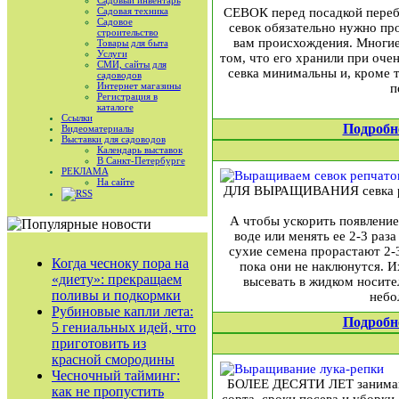
Садовый инвентарь
Садовая техника
СЕВОК перед посадкой переби
Садовое
севок обязательно нужно про
строительство
вам происхождения. Многие 
Товары для быта
Услуги
том, что его хранили при оче
СМИ, сайты для
севка минимальны и, кроме т
садоводов
Интернет магазины
п
Регистрация в
каталоге
Ссылки
Подробн
Видеоматериалы
Выставки для садоводов
Календарь выставок
В Санкт-Петербурге
РЕКЛАМА
На сайте
ДЛЯ ВЫРАЩИВАНИЯ севка репча
RSS
А чтобы ускорить появление
воде или менять ее 2-3 раза
сухие семена прорастают 2-
Когда чесноку пора на
пока они не наклюнутся. И
«диету»: прекращаем
высевать в жидком носител
поливы и подкормки
небо
Рубиновые капли лета:
Подробн
5 гениальных идей, что
приготовить из
красной смородины
Чесночный тайминг:
БОЛЕЕ ДЕСЯТИ ЛЕТ занимаюс
как не пропустить