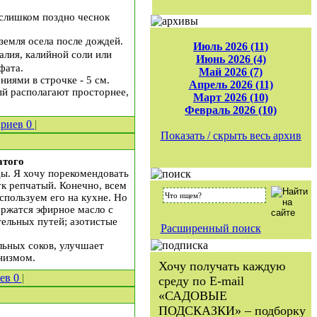
 слишком поздно чеснок
земля осела после дождей.
Июль 2026 (11)
алия, калийной соли или
Июнь 2026 (4)
фата.
Май 2026 (7)
иями в строчке - 5 см.
Апрель 2026 (11)
ый располагают просторнее,
Март 2026 (10)
Февраль 2026 (10)
ариев
0
|
Показать / скрыть весь архив
атого
ы. Я хочу порекомендовать
ук репчатый. Конечно, всем
спользуем его на кухне. Но
ержатся эфирное масло с
ельных путей; азотистые
Расширенный поиск
льных соков, улучшает
низмом.
Хочу получать каждую
иев
0
|
среду по E-mail
«САДОВЫЕ
ПОДСКАЗКИ» – подборку