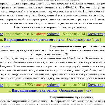
рают. Если в предыдущем году его поразила ложная мучнистая рос
греть в течение 8 часов при температуре 40-42°С. Так же поступаю
садоводы-любители покупают лук-севок в магазине. Почему он не 
нь низких температурах. Посадочный материал сохраняется лучше,
ого, при низкой температуре хранения севок не стрелкуется. Вывес
окоя совсем не сложно - достаточно подержать их в теплом месте.
Севок высаживают в хорошо прогретую почву.
ее
| прочитало: 9 816 :|
автор:
sadovod
| 15 апреля 2014 |
Коммента
::.
Выращиваем севок репчатого лука
|
Овощеводство
/
лук
|
Выращиваем севок репчатого лу
того лука для посева лучше всего использовать семена первого кл
которых - не менее 80%.
 всходов, перед посевом их замачивают на 14-24 часа. Замачивать
 в сутки. Замоченные семена, если они посеяны во влажную почву, в
3 недели. Семена замачивают в растворе микроудобрений или стиму
х можно замачивать и до появления росточков длиной до 2 мм, но 
е, т. е. воду вместе с семенами переливают в маленькую леечку или
льшой струйкой поливают по рядку, не заглубляя такой посев в зем
ее
| прочитало: 5 723 :|
автор:
sadovod
| 14 апреля 2014 |
Коммента
::.
Выращивание лука-репки
|
Овощеводство
/
лук
|
Выращивание лука-репки
ь выращиванием лука-репки. На первых порах было больше неуда