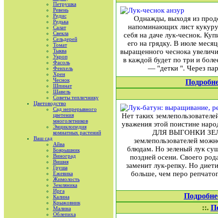
Петрушка
Ревень
Редис
Однажды, выходя из прод
Редька
напоминающих лист кукуруз
Салат
Свекла
себя на даче лук-чеснок. Куп
Сельдерей
его на грядку. В июле меся
Томат
Тыква
выращенного чеснока увеличив
Укроп
в каждой будет по три и бол
Фасоль
— "детки ". Через пар
Фенхель
Хрен
Чеснок
Подробн
Шпинат
Шавель
Советы тепличнику
Цветоводство
Сад непрерывного
цветения
Нет таких землепользователей
многолетников
уважения этой поистине народ
Энциклопедия
ДЛЯ ВЫГОНКИ ЗЕЛЕН
комнатных растений
Ваш сад
землепользователей можно
Айва
блюдам. Но зеленый лук сущ
Боярышник
Виноград
поздней осени. Своего род
Вишня
заменит лук-репку. Но диет
Груша
больше, чем перо репчатого
Ежевика
Жимолость
Земляника
Ирга
Подробне
Калина
Крыжовник
::.
П
Малина
Облепиха