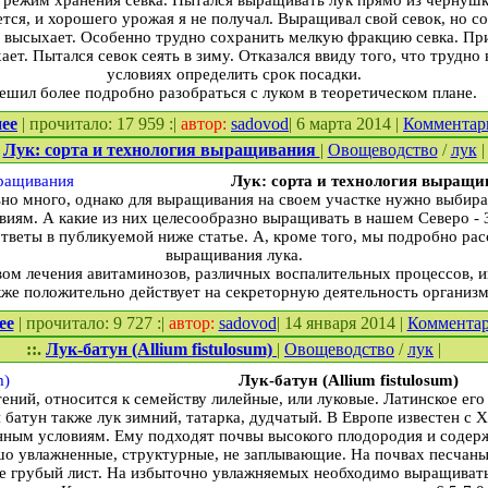
, режим хранения севка. Пытался выращивать лук прямо из чернушк
уется, и хорошего урожая я не получал. Выращивал свой севок, но с
% высыхает. Особенно трудно сохранить мелкую фракцию севка. Пр
ет. Пытался севок сеять в зиму. Отказался ввиду того, что трудно
условиях определить срок посадки.
ешил более подробно разобраться с луком в теоретическом плане.
ее
| прочитало: 17 959 :|
автор:
sadovod
| 6 марта 2014 |
Комментар
.
Лук: сорта и технология выращивания
|
Овощеводство
/
лук
|
Лук: сорта и технология выращи
но много, однако для выращивания на своем участке нужно выбират
иям. А какие из них целесообразно выращивать в нашем Северо - 
ответы в публикуемой ниже статье. А, кроме того, мы подробно ра
выращивания лука.
ом лечения авитаминозов, различных воспалительных процессов, 
кже положительно действует на секреторную деятельность организм
ее
| прочитало: 9 727 :|
автор:
sadovod
| 14 января 2014 |
Коммента
::.
Лук-батун (Allium fistulosum)
|
Овощеводство
/
лук
|
Лук-батун (Allium fistulosum)
ений, относится к семейству лилейные, или луковые. Латинское его 
 батун также лук зимний, татарка, дудчатый. В Европе известен с X
нным условиям. Ему подходят почвы высокого плодородия и содерж
шо увлажненные, структурные, не заплывающие. На почвах песчан
ее грубый лист. На избыточно увлажняемых необходимо выращивать