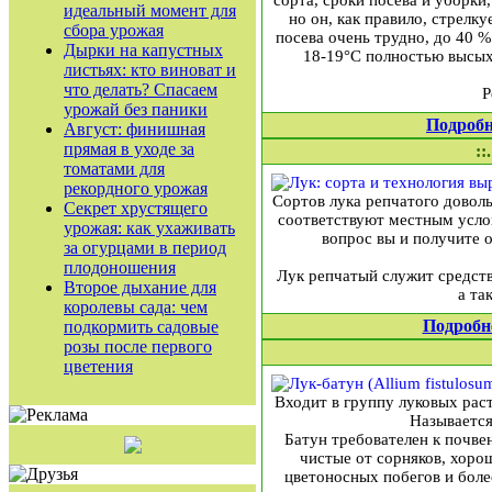
сорта, сроки посева и уборки
идеальный момент для
но он, как правило, стрелк
сбора урожая
посева очень трудно, до 40 
Дырки на капустных
18-19°С полностью высыха
листьях: кто виноват и
что делать? Спасаем
Р
урожай без паники
Подробн
Август: финишная
прямая в уходе за
::
томатами для
рекордного урожая
Сортов лука репчатого доволь
Секрет хрустящего
соответствуют местным услов
урожая: как ухаживать
вопрос вы и получите 
за огурцами в период
плодоношения
Лук репчатый служит средств
Второе дыхание для
а та
королевы сада: чем
Подробн
подкормить садовые
розы после первого
цветения
Входит в группу луковых раст
Называется
Батун требователен к почве
чистые от сорняков, хоро
цветоносных побегов и бол