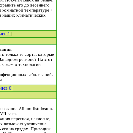
и. Покупал севок на рынке,
охранить его до весеннего
и комнатной температуре +
 в наших климатических
иев
1
|
вания
ь только те сорта, которые
Западном регионе? На этот
сскажем о технологии
инфекционных заболеваний,
а.
риев
0
|
название Allium fistulosum.
VII века.
ания перегноя, некислые,
ых возможно увеличение
 его на грядах. Пригодны