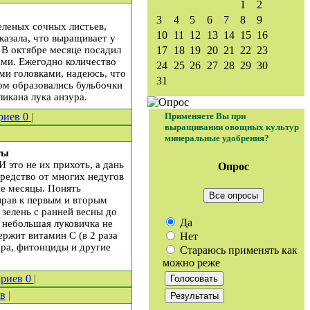
1
2
3
4
5
6
7
8
9
еленых сочных листьев,
10
11
12
13
14
15
16
азала, что выращивает у
. В октябре месяце посадил
17
18
19
20
21
22
23
ами. Ежегодно количество
24
25
26
27
28
29
30
ми головками, надеюсь, что
31
ром образовались бульбочки
ликана лука анзура.
риев
0
|
Применяете Вы при
выращивании овощных культур
минеральные удобрения?
ты
 это не их прихоть, а дань
Опрос
 средство от многих недугов
е месяцы. Понять
Все опросы
прав к первым и вторым
зелень с ранней весны до
Да
 небольшая луковичка не
ержит витамин С (в 2 раза
Нет
хара, фитонциды и другие
Стараюсь применять как
можно реже
ариев
0
|
в
|