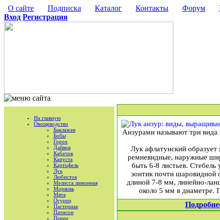
О сайте
Подписка
Каталог
Контакты
Форум
Вход
Регистрация
На главную
Овощеводство
Баклажан
Анзурами называют три вида 
Бобы
Горох
Дайкон
Лук афлатунский образует
Кабачок
ремневидные, наружные шири
Капуста
быть 6-8 листьев. Стебель
Картофель
Лук
зонтик почти шаровидной 
Любисток
длиной 7-8 мм, линейно-лан
Мелисса лимонная
Морковь
около 5 мм в диаметре. 
Мята
Огурец
Подробне
Пастернак
Патисон
Перец