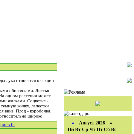
иды лука относятся к секции
ными оболочками. Листья
 На одном растении может
ими жилками. Соцветие -
 темную жилку, лепестки
я вниз. Плод - коробочка,
 относительно широко.
«
Август 2026 »
ариев
0
|
Пн
Вт
Ср
Чт
Пт
Сб
Вс