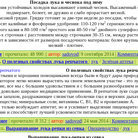
Посадка лука и чеснока под зиму
ления устойчивых холодов высаживают озимый чеснок. Высаженный
подмерзает, болеет, не дружно и слабо прорастает весной.
сокой грядке. Грядку готовят за две-три недели до посадки, чтобы 
2
осят калийные и фосфорные удобрения: 110-120 г/м
сернокислого к
2
2
ого калия и 80-100 г/м
простого или 40-50 г/м
двойного суперфос
-х строчная с расстоянием между строчками 30-35 см, между растен
ет в зависимости от размеров посадочного материала: более крупн
мелкий - плотнее.
е
| прочитало: 48 990 :|
автор:
sadovod
| 9 сентября 2014 |
Коммент
:.
О полезных свойствах лука репчатого
|
лук
/
Зелёная аптека
|
О полезных свойствах лука репч
ствами и хорошими помощниками всегда были и будут дары природ
оторое легко можно вырастить на своем земельном участке - это л
ние, все мы с большим удовольствием и с большим разнообразием и
и довольно широкое медицинское применение. В репчатом луке сод
 запахом, раздражающее слизистые оболочки глаз и верхних дыхат
вещества; минеральные соли; витамины С, В1, В2 и провитамин А.
 только возбуждает аппетит, но и усиливает выделение пищеварите
ие и способствует лучшей усвояемости питательных веществ орга
нее
| прочитало: 8 312 :|
автор:
sadovod
| 24 мая 2014 |
Комментар
::.
Выращивание лука-репки из севка
|
Овощеводство
/
лук
|
Выращивание лука-репки из севка