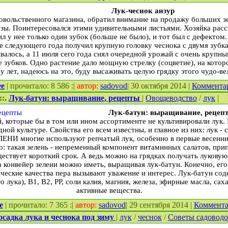
Лук-чеснок анзур
овольственного магазина, обратил внимание на продажу больших з
ы. Поинтересовался этими удивительными листьями. Хозяйка расск
ил у нее только один зубок (больше не было), и тот был с дефектом
це следующего года получил крупную головку чеснока с двумя зубк
алось, а 11 июля сего года снял очередной урожай с очень крупны
ее зубков. Одно растение дало мощную стрелку (соцветие), на кото
у лет, надеюсь на это, буду высаживать целую грядку этого чудо-ве
ее
| прочитало: 8 586 :|
автор:
sadovod
| 30 октября 2014 |
Коммента
::.
Лук-батун: выращивание, рецепты
|
Овощеводство
/
лук
|
Лук-батун: выращивание, рецеп
, которые бы в том или ином ассортименте не культивировали лук. И
ной культуре. Свойства его всем известны, и главное из них: лук -
И многие используют репчатый лук, особенно в первые весенни
: такая зелень - непременный компонент витаминных салатов, при
ествует короткий срок. А ведь можно на грядках получать луковую 
а конвейер зелени можно иметь, выращивая лук-батун. Конечно, его
ические качества пера вызывают уважение и интерес. Лук-батун сод
 лука), В1, В2, РР, соли калия, магния, железа, эфирные масла, са
активные вещества.
е
| прочитало: 7 365 :|
автор:
sadovod
| 29 сентября 2014 |
Коммент
осадка лука и чеснока под зиму
|
лук
/
чеснок
/
Советы садоводо