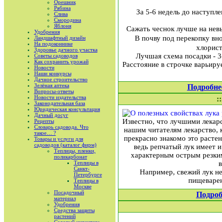
Орешник
Рябина
За 5-6 недель до наступ
Слива
Смородина
Яблоня
Сажать чеснок лучше на невы
Удобрения
В почву под перекопку вн
Ландшафтный дизайн
На подоконнике
хлорист
Здоровье дачного участка
Лучшая схема посадки - 3
Советы садоводов
Как сохранить урожай
Расстояние в строчке варьиру
Новости
Наши конкурсы
Дачное строительство
Зелёная аптека
Подробне
Вопросы-ответы
Новости издательства
:
Законодательная база
Юридическая консультация
Дачный досуг
Известно, что лучшими лекар
Рецепты
Словарь садовода. Что
нашим читателям лекарство, к
такое… ?
прекрасно знакомо это расте
Товары и услуги для
садоводов (каталог фирм)
ведь репчатый лук имеет 
Теплицы, пленки,
характерным острым резким
поликарбонат
Теплицы в
Санкт-
Например, свежий лук не
Петербурге
пищеварен
Теплицы в
Москве
Посадочный
Подроб
материал
Удобрения
Средства защиты
растений