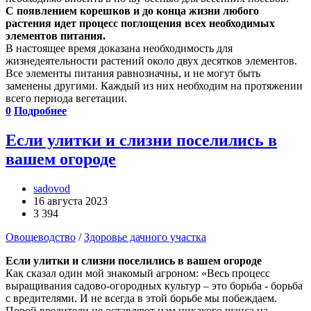
С появлением корешков и до конца жизни любого
растения идет процесс поглощения всех необходимых
элементов питания.
В настоящее время доказана необходимость для
жизнедеятельности растений около двух десятков элементов.
Все элементы питания равнозначны, и не могут быть
заменены другими. Каждый из них необходим на протяжении
всего периода вегетации.
0
Подробнее
Если улитки и слизни поселились в
вашем огороде
sadovod
16 августа 2023
3 394
Овощеводство
/
Здоровье дачного участка
Если улитки и слизни поселились в вашем огороде
Как сказал один мой знакомый агроном: «Весь процесс
выращивания садово-огородных культур – это борьба - борьба
с вредителями. И не всегда в этой борьбе мы побеждаем.
Порой вредители не оставляют нам никакого шанса на