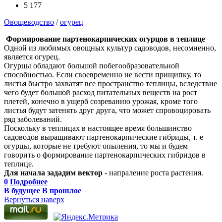
5 177
Овощеводство
/
огурец
Формирование партенокарпических огурцов в теплице
Одной из любимых овощных культур садоводов, несомненно,
является огурец.
Огурцы обладают большой побегообразовательной
способностью. Если своевременно не вести прищипку, то
листья быстро захватят все пространство теплицы, вследствие
чего будет большой расход питательных веществ на рост
плетей, конечно в ущерб созреванию урожая, кроме того
листья будут затенять друг друга, что может спровоцировать
ряд заболеваний.
Поскольку в теплицах в настоящее время большинство
садоводов выращивают партенокарпические гибриды, т. е
огурцы, которые не требуют опыления, то мы и будем
говорить о формирование партенокарпических гибридов в
теплице.
Для начала зададим вектор
- напраление роста растения.
0
Подробнее
В будущее
В прошлое
Вернуться наверх