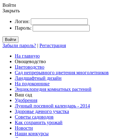
Войти
Закрыть
Логин:
Пароль:
Войти
Забыли пароль?
|
Регистрация
На главную
Овощеводство
Цветоводство
Сад непрерывного цветения многолетников
Ландшафтный дизайн
На подоконнике
Энциклопедия комнатных растений
Ваш сад
Удобрения
Лунный посевной календарь - 2014
Здоровье дачного участка
Советы садоводов
Как сохранить урожай
Новости
Наши конкурсы