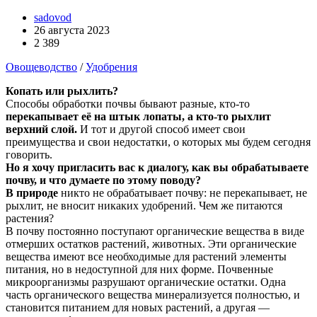
sadovod
26 августа 2023
2 389
Овощеводство
/
Удобрения
Копать или рыхлить?
Способы обработки почвы бывают разные, кто-то
перекапывает её на штык лопаты, а кто-то рыхлит
верхний слой.
И тот и другой способ имеет свои
преимущества и свои недостатки, о которых мы будем сегодня
говорить.
Но я хочу пригласить вас к диалогу, как вы обрабатываете
почву, и что думаете по этому поводу?
В природе
никто не обрабатывает почву: не перекапывает, не
рыхлит, не вносит никаких удобрений. Чем же питаются
растения?
В почву постоянно поступают органические вещества в виде
отмерших остатков растений, животных. Эти органические
вещества имеют все необходимые для растений элементы
питания, но в недоступной для них форме. Почвенные
микроорганизмы разрушают органические остатки. Одна
часть органического вещества минерализуется полностью, и
становится питанием для новых растений, а другая —