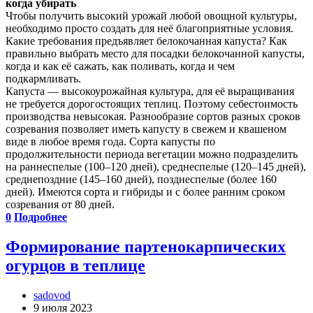
когда убирать
Чтобы получить высокий урожай любой овощной культуры,
необходимо просто создать для неё благоприятные условия.
Какие требования предъявляет белокочанная капуста? Как
правильно выбрать место для посадки белокочанной капусты,
когда и как её сажать, как поливать, когда и чем
подкармливать.
Капуста — высокоурожайная культура, для её выращивания
не требуется дорогостоящих теплиц. Поэтому себестоимость
производства невысокая. Разнообразие сортов разных сроков
созревания позволяет иметь капусту в свежем и квашеном
виде в любое время года. Сорта капусты по
продолжительности периода вегетации можно подразделить
на раннеспелые (100–120 дней), среднеспелые (120–145 дней),
среднепоздние (145–160 дней), позднеспелые (более 160
дней). Имеются сорта и гибриды и с более ранним сроком
созревания от 80 дней.
0
Подробнее
Формирование партенокарпических
огурцов в теплице
sadovod
9 июля 2023