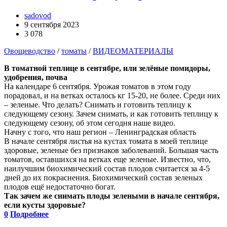
sadovod
9 сентября 2023
3 078
Овощеводство
/
томаты
/
ВИДЕОМАТЕРИАЛЫ
В томатной теплице в сентябре, или зелёные помидоры,
удобрения, почва
На календаре 6 сентября. Урожая томатов в этом году
порадовал, и на ветках осталось кг 15-20, не более. Среди них
– зеленые. Что делать? Снимать и готовить теплицу к
следующему сезону. Зачем снимать, и как готовить теплицу к
следующему сезону, об этом сегодня наше видео.
Начну с того, что наш регион – Ленинградская область
В начале сентября листья на кустах томата в моей теплице
здоровые, зеленые без признаков заболеваний. Большая часть
томатов, оставшихся на ветках еще зеленые. Известно, что,
наилучшим биохимический состав плодов считается за 4-5
дней до их покраснения. Биохимический состав зеленых
плодов ещё недостаточно богат.
Так зачем же снимать плоды зелеными в начале сентября,
если кусты здоровые?
0
Подробнее