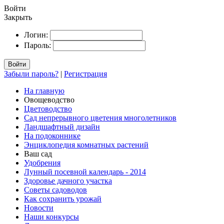
Войти
Закрыть
Логин:
Пароль:
Войти
Забыли пароль?
|
Регистрация
На главную
Овощеводство
Цветоводство
Сад непрерывного цветения многолетников
Ландшафтный дизайн
На подоконнике
Энциклопедия комнатных растений
Ваш сад
Удобрения
Лунный посевной календарь - 2014
Здоровье дачного участка
Советы садоводов
Как сохранить урожай
Новости
Наши конкурсы