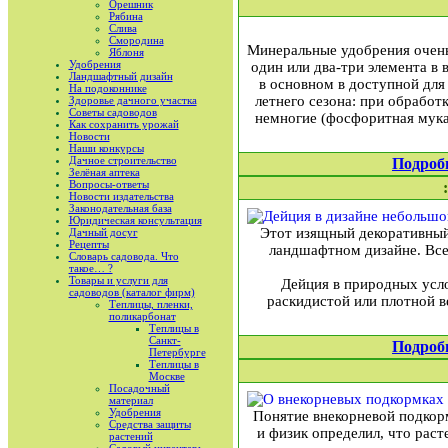
Орешник
Рябина
Слива
Смородина
Минеральные удобрения очень
Яблоня
Удобрения
один или два-три элемента в 
Ландшафтный дизайн
в основном в доступной для
На подоконнике
летнего сезона: при обработ
Здоровье дачного участка
Советы садоводов
немногие (фосфоритная мука
Как сохранить урожай
Новости
Наши конкурсы
Дачное строительство
Подроб
Зелёная аптека
Вопросы-ответы
Новости издательства
Законодательная база
Юридическая консультация
Этот изящный декоративный
Дачный досуг
Рецепты
ландшафтном дизайне. Все 
Словарь садовода. Что
такое… ?
Товары и услуги для
Дейция в природных усло
садоводов (каталог фирм)
раскидистой или плотной в
Теплицы, пленки,
поликарбонат
Теплицы в
Санкт-
Подроб
Петербурге
Теплицы в
Москве
Посадочный
материал
Удобрения
Понятие внекорневой подкорм
Средства защиты
и физик определил, что рас
растений