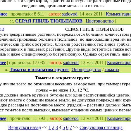
, так же как и через корни, в растения поступают растворенные со
соединения, щелочные металлы и их соли.
нее
| прочитало: 8 611 :|
автор:
sadovod
| 14 мая 2011 |
Комментар
::.
СЕРАЯ ГНИЛЬ ТЮЛЬПАНОВ
|
Цветоводство
|
СЕРАЯ ГНИЛЬ ТЮЛЬПАНОВ
ругие декоративные растения, повреждаются большим количеством 
зличных грибковых болезней тюльпанов, но наибольший вред им на
итический грибок ботритис, близкий родственник тех видов грибка,
екоративных и пищевых растений. Другие виды ботритиса также вс
иль и даже специфическую ботритиозную. Однако серая гниль наиб
нее
| прочитало: 17 035 :|
автор:
sadovod
| 13 мая 2011 |
Комментар
::.
Томаты в открытом грунте
|
Овощеводство
/
томаты
|
Томаты в открытом грунте
у лучше всего по окончании весенних заморозков, при температуре
о
почвы – не ниже 10...12
С.
ки должна иметь крупные бутоны или один распустившийся цветок
ают вместе с большим комом земли, не допуская повреждений корн
дке рассады на постоянное место (грядки) – растения должны быт
ст томатов после высадки, вызывает опадение самых ценных первых
нее
| прочитало: 11 793 :|
автор:
sadovod
| 13 мая 2011 |
Комментар
Вернуться назад
<<
1
2
3
4
5
6
7
>>
Следующая страница