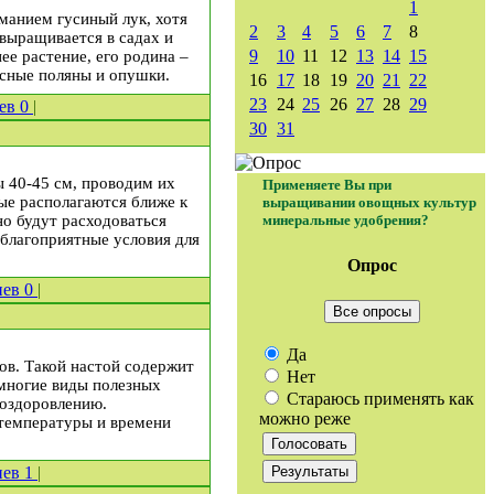
1
иманием гусиный лук, хотя
2
3
4
5
6
7
8
 выращивается в садах и
9
10
11
12
13
14
15
ее растение, его родина –
есные поляны и опушки.
16
17
18
19
20
21
22
23
24
25
26
27
28
29
иев
0
|
30
31
ы 40-45 см, проводим их
Применяете Вы при
рые располагаются ближе к
выращивании овощных культур
но будут расходоваться
минеральные удобрения?
 благоприятные условия для
Опрос
иев
0
|
Все опросы
Да
ов. Такой настой содержит
Нет
 многие виды полезных
Стараюсь применять как
 оздоровлению.
можно реже
 температуры и времени
иев
1
|