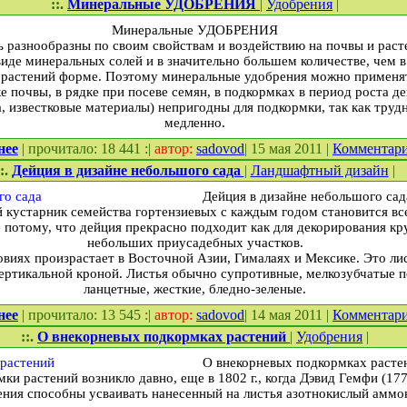
::.
Минеральные УДОБРЕНИЯ
|
Удобрения
|
Минеральные УДОБРЕНИЯ
 разнообразны по своим свойствам и воздействию на почвы и раст
виде минеральных солей и в значительно большем количестве, чем 
 растений форме. Поэтому минеральные удобрения можно применят
ке почвы, в рядке при посеве семян, в подкормках в период роста 
, известковые материалы) непригодны для подкормки, так как тру
медленно.
нее
| прочитало: 18 441 :|
автор:
sadovod
| 15 мая 2011 |
Комментар
::.
Дейция в дизайне небольшого сада
|
Ландшафтный дизайн
|
Дейция в дизайне небольшого сад
 кустарник семейства гортензиевых с каждым годом становится вс
потому, что дейция прекрасно подходит как для декорирования кр
небольших приусадебных участков.
виях произрастает в Восточной Азии, Гималаях и Мексике. Это ли
ертикальной кроной. Листья обычно супротивные, мелкозубчатые п
ланцетные, жесткие, бледно-зеленые.
нее
| прочитало: 13 545 :|
автор:
sadovod
| 14 мая 2011 |
Комментар
::.
О внекорневых подкормках растений
|
Удобрения
|
О внекорневых подкормках расте
ки растений возникло давно, еще в 1802 г., когда Дэвид Гемфи (17
тения способны усваивать нанесенный на листья азотнокислый амм