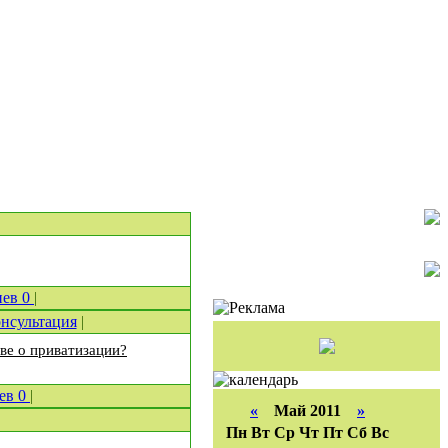
иев
0
|
нсультация
|
ве о приватизации?
иев
0
|
«
Май 2011
»
Пн
Вт
Ср
Чт
Пт
Сб
Вс