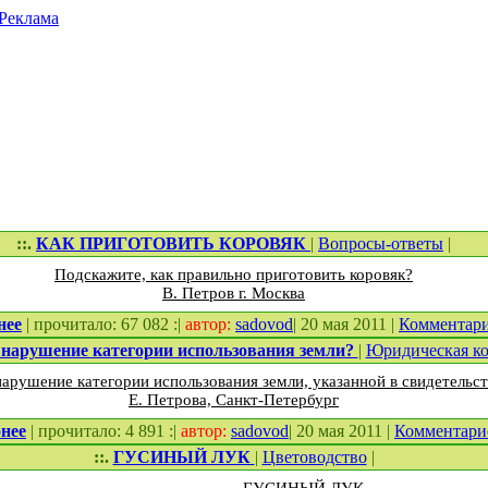
Реклама
::.
КАК ПРИГОТОВИТЬ КОРОВЯК
|
Вопросы-ответы
|
Подскажите, как правильно приготовить коровяк?
В. Петров г. Москва
нее
| прочитало: 67 082 :|
автор:
sadovod
| 20 мая 2011 |
Комментар
 нарушение категории использования земли?
|
Юридическая ко
нарушение категории использования земли, указанной в свидетельст
Е. Петрова, Санкт-Петербург
нее
| прочитало: 4 891 :|
автор:
sadovod
| 20 мая 2011 |
Комментар
::.
ГУСИНЫЙ ЛУК
|
Цветоводство
|