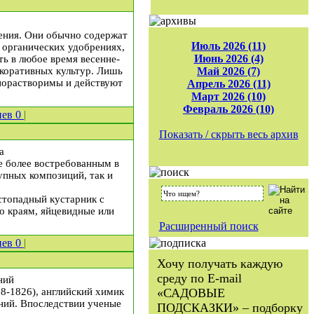
ения. Они обычно содержат
Июль 2026 (11)
в органических удобрениях,
Июнь 2026 (4)
ь в любое время весенне-
декоративных культур. Лишь
Май 2026 (7)
днорастворимы и действуют
Апрель 2026 (11)
Март 2026 (10)
Февраль 2026 (10)
иев
0
|
Показать / скрыть весь архив
а
е более востребованным в
упных композиций, так и
стопадный кустарник с
о краям, яйцевидные или
Расширенный поиск
иев
0
|
Хочу получать каждую
среду по E-mail
ний
78-1826), английский химик
«САДОВЫЕ
оний. Впоследствии ученые
ПОДСКАЗКИ» – подборку