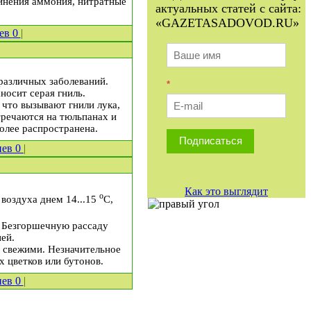
единения аммония, нитратные
актуальных статей с сайта:
«GAZETASADOVOD.RU»
иев
0
|
различных заболеваний.
*
носит серая гниль.
 что вызывают гнили лука,
тречаются на тюльпанах и
олее распространена.
Подписаться
иев
0
|
Как это выглядит
о
 воздуха днем 14...15
С,
. Безгоршечную рассаду
ей.
ь свежими. Незначительное
 цветков или бутонов.
иев
0
|