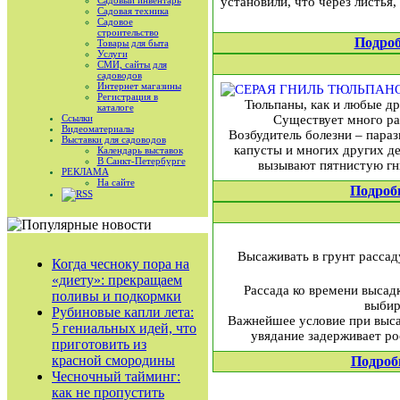
Садовый инвентарь
установили, что через листья
Садовая техника
Садовое
строительство
Подроб
Товары для быта
Услуги
СМИ, сайты для
садоводов
Интернет магазины
Регистрация в
Тюльпаны, как и любые д
каталоге
Ссылки
Существует много ра
Видеоматериалы
Возбудитель болезни – параз
Выставки для садоводов
капусты и многих других д
Календарь выставок
В Санкт-Петербурге
вызывают пятнистую гн
РЕКЛАМА
На сайте
Подроб
RSS
Высаживать в грунт рассад
Когда чесноку пора на
«диету»: прекращаем
Рассада ко времени высад
поливы и подкормки
выбир
Рубиновые капли лета:
Важнейшее условие при выса
5 гениальных идей, что
увядание задерживает ро
приготовить из
красной смородины
Подроб
Чесночный тайминг:
как не пропустить