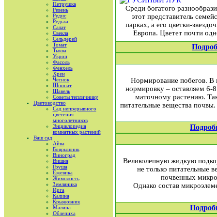
Петрушка
Среди богатого разнообрази
Ревень
Редис
этот представитель семей
Редька
парках, а его цветки-звездо
Салат
Европа. Цветет почти од
Свекла
Сельдерей
Томат
Подроб
Тыква
Укроп
Фасоль
Фенхель
Хрен
Чеснок
Нормирование побегов. В 
Шпинат
нормировку – оставляем 6-8 
Шавель
маточному растению. Тако
Советы тепличнику
Цветоводство
питательные вещества почвы.
Сад непрерывного
цветения
многолетников
Энциклопедия
Подроб
комнатных растений
Ваш сад
Айва
Боярышник
Виноград
Великолепную жидкую подкор
Вишня
Груша
не только питательные в
Ежевика
почвенных микро
Жимолость
Земляника
Однако состав микроэлем
Ирга
Калина
Крыжовник
Подроб
Малина
Облепиха