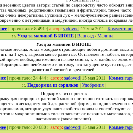
ГУСИНЫЙ ЛУК
я весенних цветов авторы статей по садоводству часто обходят вн
ства лилейных, родственник тюльпанов и фритиллярий, также часто
чки очень декоративны. Гусиный лук – мелколуковичное ранневесенн
новременно с ветреницами и медуницей, иногда сплошь покрывая л
нее
| прочитало: 8 491 :|
автор:
sadovod
| 17 мая 2011 |
Комментар
::.
Уход за малиной В ИЮНЕ
|
Ваш сад
/
Малина
|
Уход за малиной В ИЮНЕ
начале месяца, когда молодые отрастающие побеги достигли высот
шт. на 1 куст, вырезая менее развитые. Оставляем те побеги, кото
й прием необходим именно в начале сезона, т. к. наиболее эконом
 Нормирование необходимо и потому, что загущение куста создает
развития болезней и вредителей.
нее
| прочитало: 24 444 :|
автор:
sadovod
| 15 мая 2011 |
Комментар
::.
Подкормка из сорняков
|
Удобрения
|
Подкормка из сорняков
мку для огородных растений можно постоянно готовить из сорняк
ещества в легкодоступной для растений форме, но одновременно и
организмов, которые улучшают свойства почвы и способствуют ее
ентов и микроорганизмов сильно зависит от исходных материалов,
настаивания (заквашивания).
нее
| прочитало: 20 680 :|
автор:
sadovod
| 15 мая 2011 |
Комментар