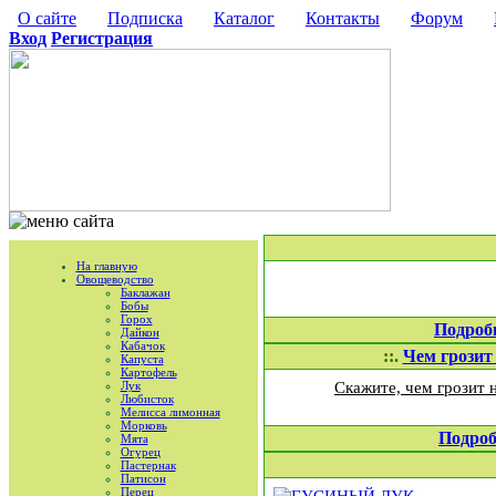
О сайте
Подписка
Каталог
Контакты
Форум
Вход
Регистрация
На главную
Овощеводство
Баклажан
Бобы
Горох
Подроб
Дайкон
Кабачок
::.
Чем грозит
Капуста
Картофель
Лук
Скажите, чем грозит 
Любисток
Мелисса лимонная
Морковь
Подроб
Мята
Огурец
Пастернак
Патисон
Перец