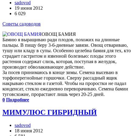
sadovod
19 июня 2012
6 029
Советы садоводов
ОВОЩ БАМИЯ
Бамию я выращиваю ради плодов, похожих на длинные
пальцы. В пищу беру 3-6-дневные завязи. Овощ отвариваю,
тушу или кладу в супы. Особенно целебна бамия для тех, кто
страдает гастритом и язвенной болезнью: плоды этого
растения содержат слизь, которая, поступая в желудок,
производит обволакивающее действие.
За посев принимаюсь в конце зимы. Семена высеваю в
торфоперегнойные горшочки. Сверху рассадный ящик
накрываю стеклом и газетой. Чтобы на проростки не падал
конденсат, стекло ежедневно переворачиваю. Семена бамии
туговсхожие, прорастают лишь через 20-25 дней.
0
Подробнее
МИМУЛЮС ГИБРИДНЫЙ
sadovod
18 июня 2012