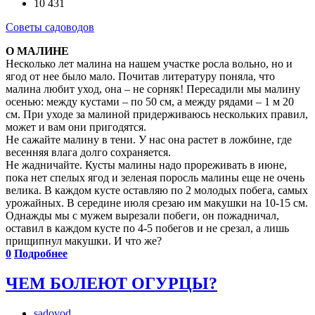
10 431
Советы садоводов
О МАЛИНЕ
Несколько лет малина на нашем участке росла вольно, но и
ягод от нее было мало. Почитав литературу поняла, что
малина любит уход, она – не сорняк! Пересадили мы малину
осенью: между кустами – по 50 см, а между рядами – 1 м 20
см. При уходе за малиной придерживаюсь нескольких правил,
может и вам они пригодятся.
Не сажайте малину в тени. У нас она растет в ложбине, где
весенняя влага долго сохраняется.
Не жадничайте. Кусты малины надо прореживать в июне,
пока нет спелых ягод и зеленая поросль малины еще не очень
велика. В каждом кусте оставляю по 2 молодых побега, самых
урожайных. В середине июля срезаю им макушки на 10-15 см.
Однажды мы с мужем вырезали побеги, он пожадничал,
оставил в каждом кусте по 4-5 побегов и не срезал, а лишь
прищипнул макушки. И что же?
0
Подробнее
ЧЕМ БОЛЕЮТ ОГУРЦЫ?
sadovod