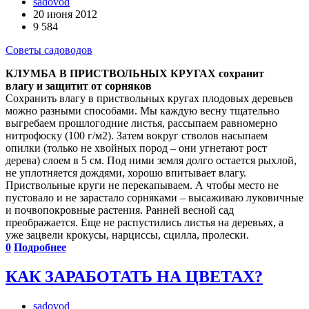
sadovod
20 июня 2012
9 584
Советы садоводов
КЛУМБА В ПРИСТВОЛЬНЫХ КРУГАХ сохранит
влагу и защитит от сорняков
Сохранить влагу в приствольных кругах плодовых деревьев
можно разными способами. Мы каждую весну тщательно
выгребаем прошлогодние листья, рассыпаем равномерно
нитрофоску (100 г/м2). Затем вокруг стволов насыпаем
опилки (только не хвойных пород – они угнетают рост
дерева) слоем в 5 см. Под ними земля долго остается рыхлой,
не уплотняется дождями, хорошо впитывает влагу.
Приствольные круги не перекапываем. А чтобы место не
пустовало и не зарастало сорняками – высаживаю луковичные
и почвопокровные растения. Ранней весной сад
преображается. Еще не распустились листья на деревьях, а
уже зацвели крокусы, нарциссы, сцилла, пролески.
0
Подробнее
КАК ЗАРАБОТАТЬ НА ЦВЕТАХ?
sadovod