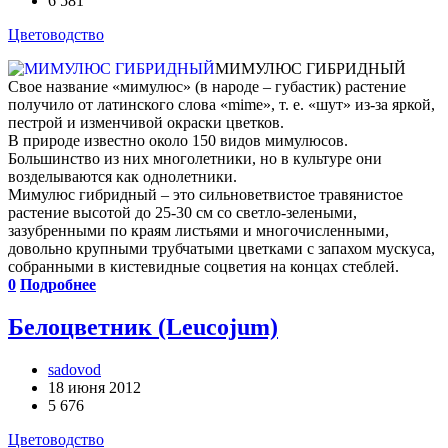
6 581
Цветоводство
МИМУЛЮС ГИБРИДНЫЙ
Свое название «мимулюс» (в народе – губастик) растение
получило от латинского слова «mime», т. е. «шут» из-за яркой,
пестрой и изменчивой окраски цветков.
В природе известно около 150 видов мимулюсов.
Большинство из них многолетники, но в культуре они
возделываются как однолетники.
Мимулюс гибридный – это сильноветвистое травянистое
растение высотой до 25-30 см со светло-зелеными,
зазубренными по краям листьями и многочисленными,
довольно крупными трубчатыми цветками с запахом мускуса,
собранными в кистевидные соцветия на концах стеблей.
0
Подробнее
Белоцветник (Leucojum)
sadovod
18 июня 2012
5 676
Цветоводство