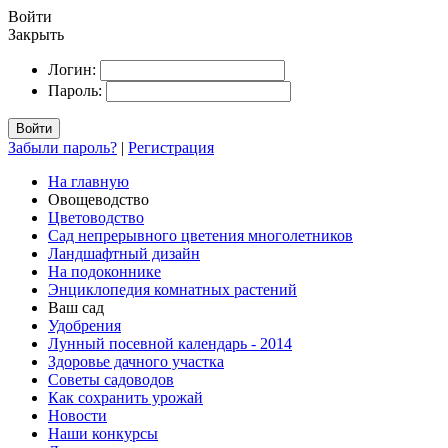
Войти
Закрыть
Логин:
Пароль:
Войти
Забыли пароль?
|
Регистрация
На главную
Овощеводство
Цветоводство
Сад непрерывного цветения многолетников
Ландшафтный дизайн
На подоконнике
Энциклопедия комнатных растений
Ваш сад
Удобрения
Лунный посевной календарь - 2014
Здоровье дачного участка
Советы садоводов
Как сохранить урожай
Новости
Наши конкурсы