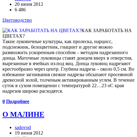
20 июня 2012
6 486
Цветоводство
КАК ЗАРАБОТАТЬ НА
ЦВЕТАХ?
Такие луковичные культуры, как пролеска, нарцисс,
подснежник, белоцветник, гиацинт и другие можно
размножить ускоренным способом – методом надрезанного
донца. Маточные луковицы ставят донцем вверх в отверстия,
вырезанные в ячейках из-под яиц. Донца луковиц надрезают
крестообразно через центр. Глубина надреза – около 0,5 см. Во
избежание загнивания свежие надрезы обсыпают просеянной
древесной золой, толченым активированным углем. В течение
суток в сухом помещении с температурой 22…23 оС края
надрезов широко расходятся.
0
Подробнее
О МАЛИНЕ
sadovod
19 июня 2012