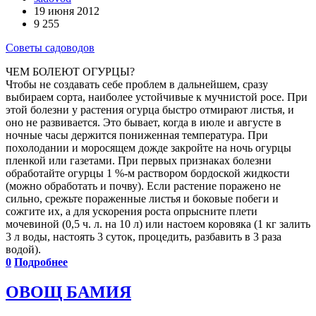
19 июня 2012
9 255
Советы садоводов
ЧЕМ БОЛЕЮТ ОГУРЦЫ?
Чтобы не создавать себе проблем в дальнейшем, сразу
выбираем сорта, наиболее устойчивые к мучнистой росе. При
этой болезни у растения огурца быстро отмирают листья, и
оно не развивается. Это бывает, когда в июле и августе в
ночные часы держится пониженная температура. При
похолодании и моросящем дожде закройте на ночь огурцы
пленкой или газетами. При первых признаках болезни
обработайте огурцы 1 %-м раствором бордоской жидкости
(можно обработать и почву). Если растение поражено не
сильно, срежьте пораженные листья и боковые побеги и
сожгите их, а для ускорения роста опрысните плети
мочевиной (0,5 ч. л. на 10 л) или настоем коровяка (1 кг залить
3 л воды, настоять 3 суток, процедить, разбавить в 3 раза
водой).
0
Подробнее
ОВОЩ БАМИЯ