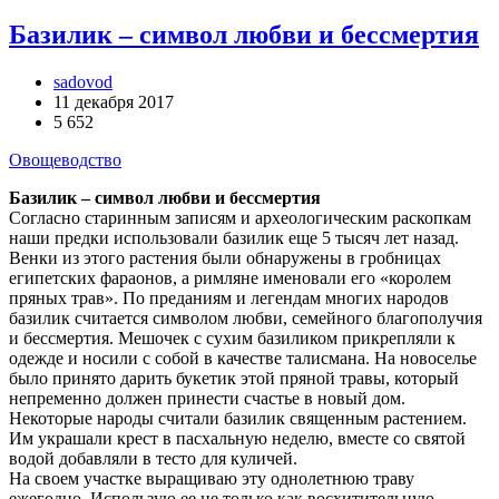
Базилик – символ любви и бессмертия
sadovod
11 декабря 2017
5 652
Овощеводство
Базилик – символ любви и бессмертия
Согласно старинным записям и археологическим раскопкам
наши предки использовали базилик еще 5 тысяч лет назад.
Венки из этого растения были обнаружены в гробницах
египетских фараонов, а римляне именовали его «королем
пряных трав». По преданиям и легендам многих народов
базилик считается символом любви, семейного благополучия
и бессмертия. Мешочек с сухим базиликом прикрепляли к
одежде и носили с собой в качестве талисмана. На новоселье
было принято дарить букетик этой пряной травы, который
непременно должен принести счастье в новый дом.
Некоторые народы считали базилик священным растением.
Им украшали крест в пасхальную неделю, вместе со святой
водой добавляли в тесто для куличей.
На своем участке выращиваю эту однолетнюю траву
ежегодно. Использую ее не только как восхитительную