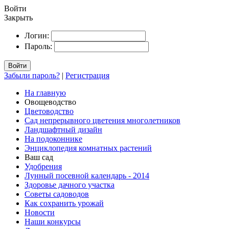
Войти
Закрыть
Логин:
Пароль:
Войти
Забыли пароль?
|
Регистрация
На главную
Овощеводство
Цветоводство
Сад непрерывного цветения многолетников
Ландшафтный дизайн
На подоконнике
Энциклопедия комнатных растений
Ваш сад
Удобрения
Лунный посевной календарь - 2014
Здоровье дачного участка
Советы садоводов
Как сохранить урожай
Новости
Наши конкурсы