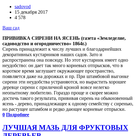
sadovod
15 декабря 2017
4 578
Ваш сад
ПРИВИВКА СИРЕНИ НА ЯСЕНЬ (газета «Земледелие,
садоводство и огородничество» 1864г.)
Сирень принадлежит к числу лучших и благодарнейших
декоративных кустарников наших садов. Зато и
распространена она повсюду. Но этот кустарник имеет одно
неудобство: он дает так много корневых отпрысков, что в
короткое время заглушает окружающее пространство,
появляется даже на дорожках и пр. При штамбовой выгонке
сирени эти неудобства устраняются, но вырастить хорошее
деревце сирени с приличной кроной вовсе нелегко
неопытному любителю. Гораздо проще и скорее можно
достичь такого результата, прививая сирень на обыкновенный
ясень - дерево, принадлежащее к одному семейству с сиренью,
но растущее штамбом и редко дающее корневые отпрыски.
0
Подробнее
ЛУЧШАЯ МАЗЬ ДЛЯ ФРУКТОВЫХ
ДЕРЕВЬЕВ