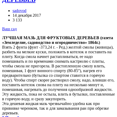
sadovod
14 декабря 2017
3 133
Ваш сад
ЛУЧШАЯ МАЗЬ ДЛЯ ФРУКТОВЫХ ДЕРЕВЬЕВ (газета
«Земледелие, садоводство и огородничество» 1864г.)
Взять 2 фунта (фунт -373,24 г. - Ред.) желтой смолы (живицы),
разбить на мелкие куски, положить в котелок и поставить на
плиту. Когда смола начнет растапливаться, ее надо
помешивать и по временами снимать кастрюлю с плиты,
чтобы смола не пригорела. В растопленную смолу влить,
помешивая, 1 фунт винного спирту (80-85°), нагрев его
предварительно (бутылка со спиртом ставится в горячую
воду). Чтобы спирт скорее растворил смолу, надо, вливши его,
поставить котелок снова на плиту на несколько минут и,
помешивая, нагревать до получения однообразной жидкости.
Эту жидкость, пока не остыла, влить в бутылки, поставленные
в горячую воду, и сразу закупорить.
Эта дешевая жидкая мазь чрезвычайно удобна как при
прививке черенком, так и для замазывания ран при обрезке
деревьев.