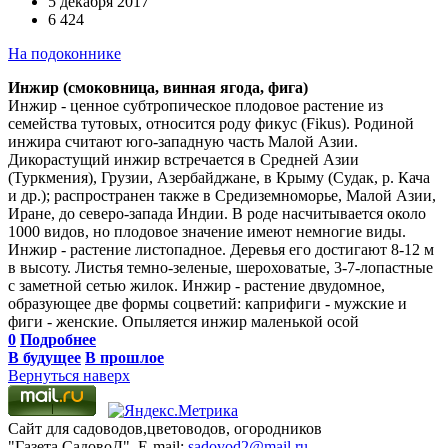
5 декабря 2017
6 424
На подоконнике
Инжир (смоковница, винная ягода, фига)
Инжир - ценное субтропическое плодовое растение из
семейства тутовых, относится роду фикус (Fikus). Родиной
инжира считают юго-западную часть Малой Азии.
Дикорастущий инжир встречается в Средней Азии
(Туркмения), Грузии, Азербайджане, в Крыму (Судак, р. Кача
и др.); распространен также в Средиземноморье, Малой Азии,
Иране, до северо-запада Индии. В роде насчитывается около
1000 видов, но плодовое значение имеют немногие виды.
Инжир - растение листопадное. Деревья его достигают 8-12 м
в высоту. Листья темно-зеленые, шероховатые, 3-7-лопастные
с заметной сетью жилок. Инжир - растение двудомное,
образующее две формы соцветий: каприфиги - мужские и
фиги - женские. Опыляется инжир маленькой осой
0
Подробнее
В будущее
В прошлое
Вернуться наверх
Сайт для садоводов,цветоводов, огородников
"Газета СадовоД". E-mail:
sadovod2@mail.ru