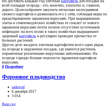
Но доставать каждый год элитный
картофель
для посадки на
всей площади огорода - это, конечно, хлопотно и, главное,
дорого. Целесообразнее закупить несколько килограммов
свежего картофеля и размножить его у себя, соблюдая меры по
предотвращению заражения вирусами. При выращивании
элиты в семеноводческих хозяйствах ее спасает от нового
заражения вирусами почти полное отсутствие источников
инфекции: на всех полях в таких хозяйствах выращивают
здоровый
картофель
и регулярно проводят прочистки от
больных растений.
Другое дело засадить элитным картофелем всего один рядок
на огороде в окружении посадок, где имеются растения,
пораженные различными вирусными заболеваниями. На
огороде гораздо больше опасности заражения картофеля
вирусами.
0
Подробнее
Формовое плодоводство
sadovod
6 декабря 2017
3 014
Ваш сад