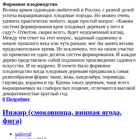
Формовое плодоводство
Велика армия садоводов-любителей в России, с разной долей
успеха выращивающих плодовые породы. Но можно очень
удивить практически любого, задав простой вопрос: «Какова
система формирования крон плодовых деревьев у него в
саду?» Ответом, скорее всего, будет недоуменный взгляд.
Между тем ответ на этот вопрос, заданный садовнику в
начале прошлого века или чуть раньше, мог бы занять весьма
продолжительное время. Не исключено, что на своем участке
он применял не один десяток систем формирования. И каждое
дерево представляло собой подлинное произведение садового
искусства. И не мудрено. В почете было формовое
плодоводство когда плодовым деревьям придавалась самая
разнообразная форма: чаши, вазы, канделябра, пирамиды,
гирлянды, кордона и пр. Кроны таких деревьев, чаще всего
выращиваемых на слаборослых подвоях, отличаются высокой
декоративностью круглый год.
0
Подробнее
Инжир (смоковница, винная ягода,
фига)
sadovod