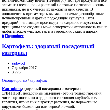
Ботаническом саду БИНа (Петербург). Вот где продуманы все
элементы компоновки растений не только по экологическим
признакам, но и с учетом их декоративных качеств! В
дополнение к ирисам здесь высажены самые разнообразные
почвопокровные и другие подходящие культуры. Этот
иридарий - настоящее произведение садового искусства, и
принципы его создания можно творчески использовать как на
любительском участке, так и в городских садах и парках.
0
Подробнее
Картофель: здоровый посадочный
материал
sadovod
7 декабря 2017
3 775
Овощеводство
/
картофель
Картофель
: здоровый посадочный материал
ЭЛИТНЫЙ посадочный материал - это не только гарантия
чистосортности, но и здорового состояния клубней, т. е.
гарантия, что из них вырастут растения, не пораженные
вирусными болезнями или черной ножкой.