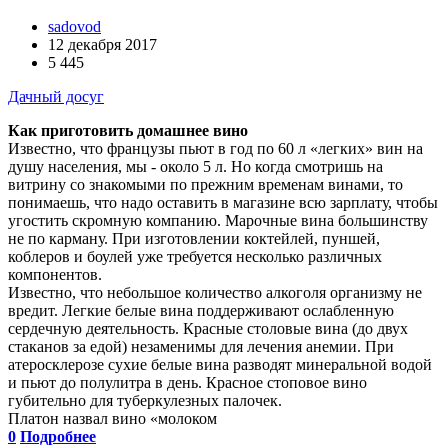
sadovod
12 декабря 2017
5 445
Дачный досуг
Как приготовить домашнее вино
Известно, что французы пьют в год по 60 л «легких» вин на
душу населения, мы - около 5 л. Но когда смотришь на
витрину со знакомыми по прежним временам винами, то
понимаешь, что надо оставить в магазине всю зарплату, чтобы
угостить скромную компанию. Марочные вина большинству
не по карману. При изготовлении коктейлей, пуншей,
коблеров и боулей уже требуется несколько различных
компонентов.
Известно, что небольшое количество алкоголя организму не
вредит. Легкие белые вина поддерживают ослабленную
сердечную деятельность. Красные столовые вина (до двух
стаканов за едой) незаменимы для лечения анемии. При
атеросклерозе сухие белые вина разводят минеральной водой
и пьют до полулитра в день. Красное стоповое вино
губительно для туберкулезных палочек.
Платон назвал вино «молоком
0
Подробнее