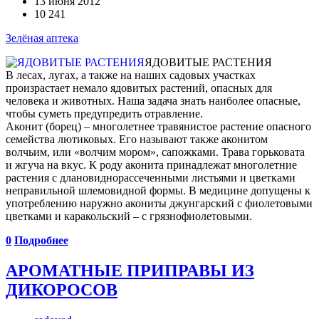
13 июня 2012
10 241
Зелёная аптека
ЯДОВИТЫЕ РАСТЕНИЯ
В лесах, лугах, а также на наших садовых участках
произрастает немало ядовитых растений, опасных для
человека и животных. Наша задача знать наиболее опасные,
чтобы суметь предупредить отравление.
Аконит (борец) – многолетнее травянистое растение опасного
семейства лютиковых. Его называют также аконитом
волчьим, или «волчим мором», сапожками. Трава горьковата
и жгуча на вкус. К роду аконита принадлежат многолетние
растения с длановиднорассеченными листьями и цветками
неправильной шлемовидной формы. В медицине допущены к
употреблению наружно акониты джунгарский с фиолетовыми
цветками и каракольский – с грязно­фиолетовыми.
0
Подробнее
АРОМАТНЫЕ ПРИПРАВЫ ИЗ
ДИКОРОСОВ