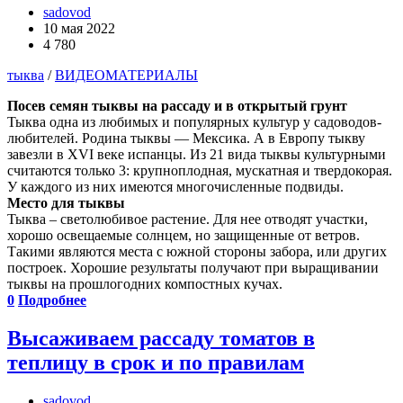
sadovod
10 мая 2022
4 780
тыква
/
ВИДЕОМАТЕРИАЛЫ
Посев семян тыквы на рассаду и в открытый грунт
Тыква одна из любимых и популярных культур у садоводов-
любителей. Родина тыквы — Мексика. А в Европу тыкву
завезли в XVI веке испанцы. Из 21 вида тыквы культурными
считаются только 3: крупноплодная, мускатная и твердокорая.
У каждого из них имеются многочисленные подвиды.
Место для тыквы
Тыква – светолюбивое растение. Для нее отводят участки,
хорошо освещаемые солнцем, но защищенные от ветров.
Такими являются места с южной стороны забора, или других
построек. Хорошие результаты получают при выращивании
тыквы на прошлогодних компостных кучах.
0
Подробнее
Высаживаем рассаду томатов в
теплицу в срок и по правилам
sadovod