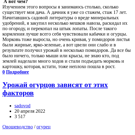
А вот чем?
Изучением этого вопросы я занимаюсь столько, сколько
существует моя дача. А дачник я уже со стажем, стаж 17 лет.
Начитавшись садовой литературы о вреде минеральных
удобрений, я закупил несколько мешков навоза, раскидал их
по огороду, и перекопал на штык лопаты. После такого
кормления лучше всего себя чувствовали кабачки и огурцы.
Морковь тоже выросла, но очень кривая, у помидоров листья
были жирные, ярко-зеленые, а вот цвели они слабо и в
результате получил урожай в несколько помидоров. Да все бы
было ничего, только мыши или крысы, не знаю кто, под
землей наделали много ходов и стали подъедать морковь и
картошку, которая, кстати, тоже неплохо пошла в рост.
0
Подробнее
Урожай огурцов зависят от этих
факторов
sadovod
20 апреля 2022
3 517
Овощеводство
/
огурец