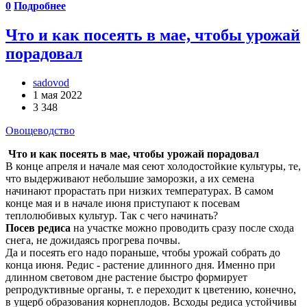
0
Подробнее
Что и как посеять в мае, чтобы урожай
порадовал
sadovod
1 мая 2022
3 348
Овощеводство
Что и как посеять в мае, чтобы урожай порадовал
В конце апреля и начале мая сеют холодостойкие культуры, те,
что выдерживают небольшие заморозки, а их семена
начинают прорастать при низких температурах. В самом
конце мая и в начале июня приступают к посевам
теплолюбивых культур. Так с чего начинать?
Посев редиса
на участке можно проводить сразу после схода
снега, не дожидаясь прогрева почвы.
Да и посеять его надо пораньше, чтобы урожай собрать до
конца июня. Редис - растение длинного дня. Именно при
длинном световом дне растение быстро формирует
репродуктивные органы, т. е переходит к цветению, конечно,
в ущерб образования корнеплодов. Всходы редиса устойчивы