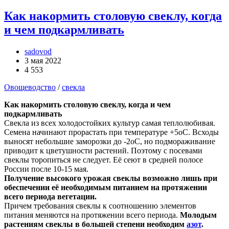
Как накормить столовую свеклу, когда
и чем подкармливать
sadovod
3 мая 2022
4 553
Овощеводство
/
свекла
Как накормить столовую свеклу, когда и чем
подкармливать
Свекла из всех холодостойких культур самая теплолюбивая.
Семена начинают прорастать при температуре +5оС. Всходы
выносят небольшие заморозки до -2оС, но подмораживание
приводит к цветушности растений. Поэтому с посевами
свеклы торопиться не следует. Её сеют в средней полосе
России после 10-15 мая.
Получение высокого урожая свеклы возможно лишь при
обеспечении её необходимым питанием на протяжении
всего периода вегетации.
Причем требования свеклы к соотношению элементов
питания меняются на протяжении всего периода.
Молодым
растениям свеклы в большей степени необходим
азот
.