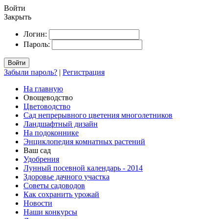
Войти
Закрыть
Логин:
Пароль:
Войти
Забыли пароль?
|
Регистрация
На главную
Овощеводство
Цветоводство
Сад непрерывного цветения многолетников
Ландшафтный дизайн
На подоконнике
Энциклопедия комнатных растений
Ваш сад
Удобрения
Лунный посевной календарь - 2014
Здоровье дачного участка
Советы садоводов
Как сохранить урожай
Новости
Наши конкурсы