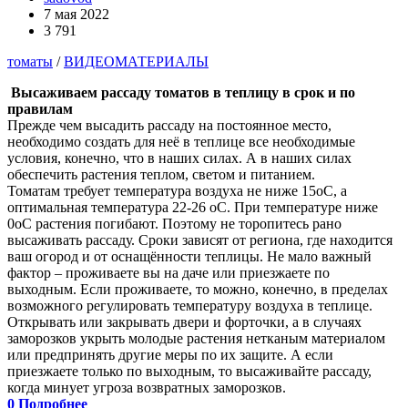
7 мая 2022
3 791
томаты
/
ВИДЕОМАТЕРИАЛЫ
Высаживаем рассаду томатов в теплицу в срок и по
правилам
Прежде чем высадить рассаду на постоянное место,
необходимо создать для неё в теплице все необходимые
условия, конечно, что в наших силах. А в наших силах
обеспечить растения теплом, светом и питанием.
Томатам требует температура воздуха не ниже 15оС, а
оптимальная температура 22-26 оС. При температуре ниже
0оС растения погибают. Поэтому не торопитесь рано
высаживать рассаду. Сроки зависят от региона, где находится
ваш огород и от оснащённости теплицы. Не мало важный
фактор – проживаете вы на даче или приезжаете по
выходным. Если проживаете, то можно, конечно, в пределах
возможного регулировать температуру воздуха в теплице.
Открывать или закрывать двери и форточки, а в случаях
заморозков укрыть молодые растения нетканым материалом
или предпринять другие меры по их защите. А если
приезжаете только по выходным, то высаживайте рассаду,
когда минует угроза возвратных заморозков.
0
Подробнее