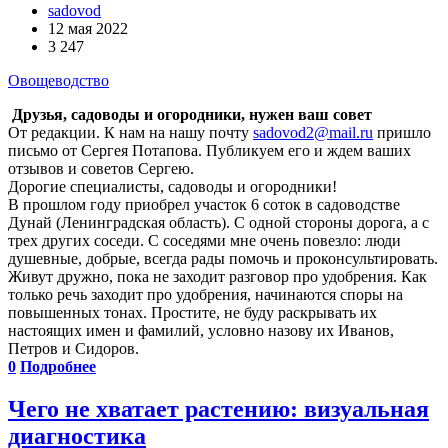
sadovod
12 мая 2022
3 247
Овощеводство
Друзья, садоводы и огородники, нужен ваш совет
От редакции. К нам на нашу почту
sadovod2@mail.ru
пришло
письмо от Сергея Потапова. Публикуем его и ждем ваших
отзывов и советов Сергею.
Дорогие специалисты, садоводы и огородники!
В прошлом году приобрел участок 6 соток в садоводстве
Дунай (Ленинградская область). С одной стороны дорога, а с
трех других соседи. С соседями мне очень повезло: люди
душевные, добрые, всегда рады помочь и проконсультировать.
Живут дружно, пока не заходит разговор про удобрения. Как
только речь заходит про удобрения, начинаются споры на
повышенных тонах. Простите, не буду раскрывать их
настоящих имен и фамилий, условно назову их Иванов,
Петров и Сидоров.
0
Подробнее
Чего не хватает растению: визуальная
диагностика