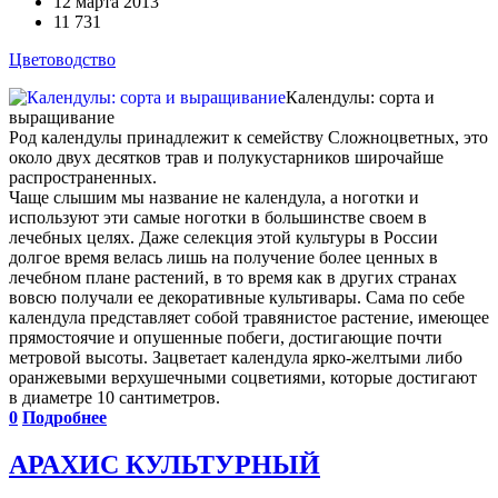
12 марта 2013
11 731
Цветоводство
Календулы: сорта и
выращивание
Род календулы принадлежит к семейству Сложноцветных, это
около двух десятков трав и полукустарников широчайше
распространенных.
Чаще слышим мы название не календула, а ноготки и
используют эти самые ноготки в большинстве своем в
лечебных целях. Даже селекция этой культуры в России
долгое время велась лишь на получение более ценных в
лечебном плане растений, в то время как в других странах
вовсю получали ее декоративные культивары. Сама по себе
календула представляет собой травянистое растение, имеющее
прямостоячие и опушенные побеги, достигающие почти
метровой высоты. Зацветает календула ярко-желтыми либо
оранжевыми верхушечными соцветиями, которые достигают
в диаметре 10 сантиметров.
0
Подробнее
АРАХИС КУЛЬТУРНЫЙ