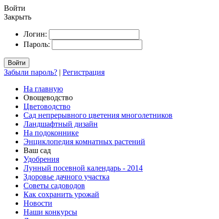
Войти
Закрыть
Логин:
Пароль:
Войти
Забыли пароль?
|
Регистрация
На главную
Овощеводство
Цветоводство
Сад непрерывного цветения многолетников
Ландшафтный дизайн
На подоконнике
Энциклопедия комнатных растений
Ваш сад
Удобрения
Лунный посевной календарь - 2014
Здоровье дачного участка
Советы садоводов
Как сохранить урожай
Новости
Наши конкурсы