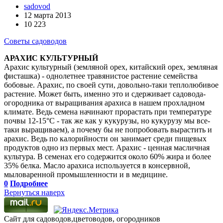
sadovod
12 марта 2013
10 223
Советы садоводов
АРАХИС КУЛЬТУРНЫЙ
Арахис культурный (земляной орех, китайский орех, земляная
фисташка) - однолетнее травянистое растение семейства
бобовые. Арахис, по своей сути, довольно-таки теплолюбивое
растение. Может быть, именно это и сдерживает садовода-
огородника от выращивания арахиса в нашем прохладном
климате. Ведь семена начинают прорастать при температуре
почвы 12-15°С - так же как у кукурузы, но кукурузу мы все-
таки выращиваем), а почему бы не попробовать вырастить и
арахис. Ведь по калорийности он занимает среди пищевых
продуктов одно из первых мест. Арахис - ценная масличная
культура. В семенах его содержится около 60% жира и более
35% белка. Масло арахиса используется в консервной,
мыловаренной промышленности и в медицине.
0
Подробнее
Вернуться наверх
Сайт для садоводов,цветоводов, огородников