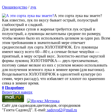
Овощеводство
/
лук
А эти сорта лука вы знаете?
Как известно, лук по вкусу бывает острый, полуострый
слабоострый и сладкий.
Для заправки супов и жаренья требуется лук острый и
полуострый, а луковицы желательны средние по размеру,
чтобы можно было их использовать целиком за один раз. Всем
этим требованиям в значительной мере отвечает
среднеспелый лук сорта ЗОЛОТНИЧОК. Его луковицы
имеют массу всего 60—80 г, а сочные белые чешуйки —
приятный, в меру острый вкус. Золотисто-желтые округлой
формы луковиц ЗОЛОТНИЧКА— двух-трехзачатковые,
поэтому самые мелкие из них с успехом можно использовать
для получения зеленого лука в зимнее время (для выгонки).
Возделывается ЗОЛОТНИЧОК в однолетней культуре (из
семян, через рассаду), что избавляет от хлопот по хранению
севка в зимнее время.
0
Подробнее
Вернуться наверх
Сайт для садоводов,цветоводов, огородников
"Газета СадовоД". E-mail:
sadovod2@mail.ru