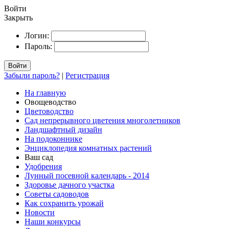
Войти
Закрыть
Логин:
Пароль:
Войти
Забыли пароль?
|
Регистрация
На главную
Овощеводство
Цветоводство
Сад непрерывного цветения многолетников
Ландшафтный дизайн
На подоконнике
Энциклопедия комнатных растений
Ваш сад
Удобрения
Лунный посевной календарь - 2014
Здоровье дачного участка
Советы садоводов
Как сохранить урожай
Новости
Наши конкурсы