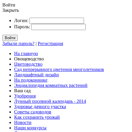
Войти
Закрыть
Логин:
Пароль:
Войти
Забыли пароль?
|
Регистрация
На главную
Овощеводство
Цветоводство
Сад непрерывного цветения многолетников
Ландшафтный дизайн
На подоконнике
Энциклопедия комнатных растений
Ваш сад
Удобрения
Лунный посевной календарь - 2014
Здоровье дачного участка
Советы садоводов
Как сохранить урожай
Новости
Наши конкурсы