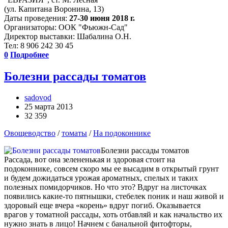
(ул. Капитана Воронина, 13)
Даты проведения:
27-30 июня 2018 г.
Организаторы: ООК "Фьюжн-Сад"
Директор выставки: Шабалина О.Н.
Тел: 8 906 242 30 45
0
Подробнее
Болезни рассады томатов
sadovod
25 марта 2013
32 359
Овощеводство
/
томаты
/
На подоконнике
Болезни рассады томатов
Рассада, вот она зелененькая и здоровая стоит на
подоконнике, совсем скоро мы ее высадим в открытый грунт
и будем дожидаться урожая ароматных, спелых и таких
полезных помидорчиков. Но что это? Вдруг на листочках
появились какие-то пятнышки, стебелек поник и наш живой и
здоровый еще вчера «корень» вдруг погиб. Оказывается
врагов у томатной рассады, хоть отбавляй и как начальство их
нужно знать в лицо! Начнем с банальной фитофторы,