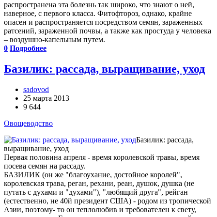
распространена эта болезнь так широко, что знают о ней,
наверное, с первого класса. Фитофтороз, однако, крайне
опасен и распространяется посредством семян, зараженных
ратсений, зараженной почвы, а также как простуда у человека
– воздушно-капельным путем.
0
Подробнее
Базилик: рассада, выращивание, уход
sadovod
25 марта 2013
9 644
Овощеводство
Базилик: рассада,
выращивание, уход
Первая половина апреля - время королевской травы, время
посева семян на рассаду.
БАЗИЛИК (он же "благоухание, достойное королей",
королевская трава, реган, рехани, реан, душок, душка (не
путать с духами и "духами"), "любящий друга", рейган
(естественно, не 40й президент США) - родом из тропической
Азии, поэтому- то он теплолюбив и требователен к свету,