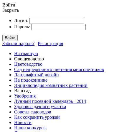
Войти
Закрыть
Логин:
Пароль:
Войти
Забыли пароль?
|
Регистрация
На главную
Овощеводство
Цветоводство
Сад непрерывного цветения многолетников
Ландшафтный дизайн
На подоконнике
Энциклопедия комнатных растений
Ваш сад
Удобрения
Лунный посевной календарь - 2014
Здоровье дачного участка
Советы садоводов
Как сохранить урожай
Новости
Наши конкурсы