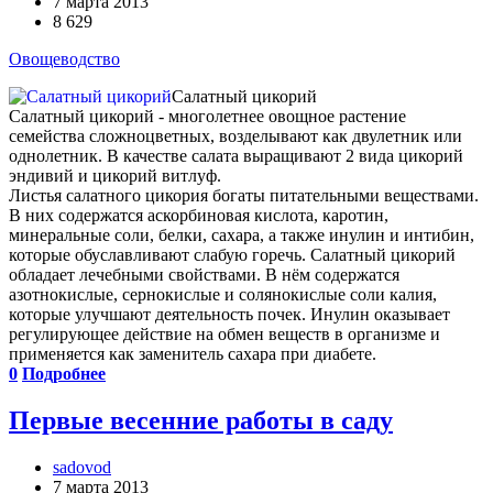
7 марта 2013
8 629
Овощеводство
Салатный цикорий
Салатный цикорий - многолетнее овощное растение
семейства сложноцветных, возделывают как двулетник или
однолетник. В качестве салата выращивают 2 вида цикорий
эндивий и цикорий витлуф.
Листья салатного цикория богаты питательными веществами.
В них содержатся аскорбиновая кислота, каротин,
минеральные соли, белки, сахара, а также инулин и интибин,
которые обуславливают слабую горечь. Салатный цикорий
обладает лечебными свойствами. В нём содержатся
азотнокислые, сернокислые и солянокислые соли калия,
которые улучшают деятельность почек. Инулин оказывает
регулирующее действие на обмен веществ в организме и
применяется как заменитель сахара при диабете.
0
Подробнее
Первые весенние работы в саду
sadovod
7 марта 2013