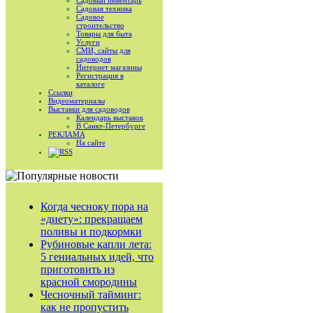
Садовый инвентарь
Садовая техника
Садовое
строительство
Товары для быта
Услуги
СМИ, сайты для
садоводов
Интернет магазины
Регистрация в
каталоге
Ссылки
Видеоматериалы
Выставки для садоводов
Календарь выставок
В Санкт-Петербурге
РЕКЛАМА
На сайте
RSS
Когда чесноку пора на
«диету»: прекращаем
поливы и подкормки
Рубиновые капли лета:
5 гениальных идей, что
приготовить из
красной смородины
Чесночный тайминг:
как не пропустить