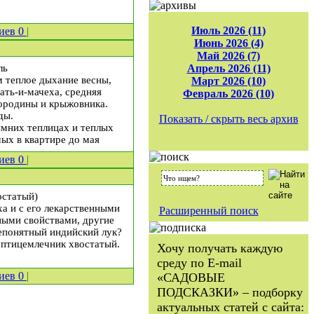
Июль 2026 (11)
иев
0
|
Июнь 2026 (4)
Май 2026 (7)
ль
Апрель 2026 (11)
м теплое дыхание весны,
Март 2026 (10)
ать-и-мачеха, средняя
Февраль 2026 (10)
мородины и крыжовника.
ды.
Показать / скрыть весь архив
имних теплицах и теплых
мых в квартире до мая
иев
0
|
остатый)
ха и с его лекарственными
Расширенный поиск
ными свойствами, другие
непонятный индийский лук?
 птицемлечник хвостатый.
Хочу получать каждую
среду по E-mail
иев
0
|
«САДОВЫЕ
ПОДСКАЗКИ» – подборку
актуальных статей с сайта: