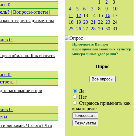
1
2
3
иев
0
|
4
5
6
7
8
9
10
тель?
|
Вопросы-ответы
|
11
12
13
14
15
16
17
и как отверстия диаметром
18
19
20
21
22
23
24
25
26
27
28
29
30
31
риев
0
|
Применяете Вы при
выращивании овощных культур
минеральные удобрения?
н цвел обильно. Как вызвать
Опрос
иев
0
|
Все опросы
ответы
|
ит загнивание и при
Да
Нет
Стараюсь применять как
можно реже
риев
0
|
еты
|
 и липкими. Что это? Что