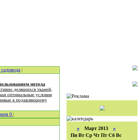
 садовода
|
пользованием метода
ктивно делящихся тканей,
вая оптимальные условия
йчивые к подавляющему
риев
0
|
«
Март 2013
»
Пн
Вт
Ср
Чт
Пт
Сб
Вс