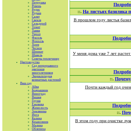
Петрушка
Подробн
Ревень
Редис
::.
На листьях базилика п
Редька
Салат
В прошлом году листья базил
Свекла
Сельдерей
Томат
Тыква
Укроп
Фасоль
Подробн
Фенхель
Хрен
Чеснок
Шпинат
У меня дома уже 7 лет растет 
Шавель
Советы тепличнику
Цветоводство
Сад непрерывного
цветения
Подробн
многолетников
Энциклопедия
::.
Почему
комнатных растений
Ваш сад
Айва
Почти каждый год очен
Боярышник
Виноград
Вишня
Груша
Ежевика
Подробн
Жимолость
Земляника
::.
Поч
Ирга
Калина
В этом году при очистке лу
Крыжовник
Малина
Облепиха