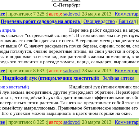
С.-Петербург
ее
| прочитало: 7 325 :|
автор:
sadovod
| 28 марта 2013 |
Комментар
.
Перечень работ садовода на апрель
|
Овощеводство
/
Ваш сад
|
Перечень работ садовода на апре
ель означает "согреваемый солнцем". В этом месяце мы почувствуе
я начинает освобождаться от снега. В середине месяца зацветает м
ет выше 0° С, начнут раскрывать почки березы, сирени, тополя, с
оды потянутся, словно перелетные птицы, на свои участки и огоро
вы и подкормки за всеми видами растений в жилом помещении, в з
редь это относится к рассаде томата, перца, сельдерея, выращивае
ее
| прочитало: 8 633 :|
автор:
sadovod
| 28 марта 2013 |
Комментар
:.
Индийский лук (птицемлечник хвостатый)
|
Зелёная аптека
|
Индийский лук (птицемлечник хв
й лук весьма декоративен, другие утверждают обратное. Неразбери
ышать, что индийский лук обладает довольно эффективными целеб
остерегаться этого растения. Так что же представляет собой этот 
семейству амариллисовых. Правильное ботаническое название его
Его с успехом можно выращивать в цветочном горшке на окне.
ее
| прочитало: 8 325 :|
автор:
sadovod
| 28 марта 2013 |
Комментар