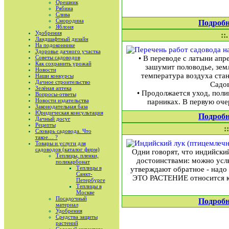
Орешник
Рябина
Слива
Смородина
Подробн
Яблоня
Удобрения
::
Ландшафтный дизайн
На подоконнике
Здоровье дачного участка
Советы садоводов
• В переводе с латыни апр
Как сохранить урожай
зашумит половодье, земл
Новости
температура воздуха стан
Наши конкурсы
Дачное строительство
Садов
Зелёная аптека
• Продолжается уход, поли
Вопросы-ответы
Новости издательства
парниках. В первую оче
Законодательная база
Юридическая консультация
Подробн
Дачный досуг
Рецепты
:
Словарь садовода. Что
такое… ?
Товары и услуги для
садоводов (каталог фирм)
Одни говорят, что индийски
Теплицы, пленки,
достоинствами: можно усл
поликарбонат
Теплицы в
утверждают обратное - надо 
Санкт-
ЭТО РАСТЕНИЕ относится к 
Петербурге
Теплицы в
Москве
Посадочный
Подробн
материал
Удобрения
Средства защиты
растений