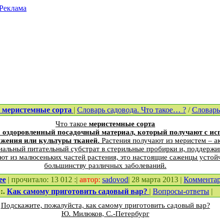
Реклама
е меристемные сорта
|
Словарь садовода. Что такое… ?
/
Словарь
Что такое
меристемные сорта
о оздоровленный посадочный материал, который получают с ис
жения или культуры тканей.
Растения получают из меристем – а
альный питательный субстрат в стерильные пробирки и, поддержи
ют из малюсеньких частей растения, это настоящие саженцы усто
большинству различных заболеваний.
ее
| прочитало: 13 012 :|
автор:
sadovod
| 28 марта 2013 |
Коммента
::.
Как самому приготовить садовый вар?
|
Вопросы-ответы
|
Подскажите, пожалуйста, как самому приготовить садовый вар?
Ю. Милюков, С.-Петербург