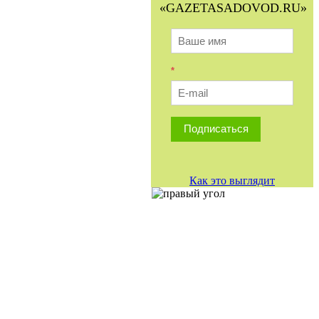
«GAZETASADOVOD.RU»
*
Подписаться
Как это выглядит