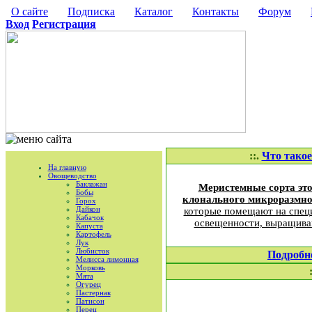
О сайте
Подписка
Каталог
Контакты
Форум
Вход
Регистрация
::.
Что тако
На главную
Овощеводство
Баклажан
Меристемные сорта эт
Бобы
клонального микроразмно
Горох
Дайкон
которые помещают на специ
Кабачок
освещенности, выращива
Капуста
Картофель
Лук
Любисток
Подробн
Мелисса лимонная
Морковь
Мята
Огурец
Пастернак
Патисон
Перец