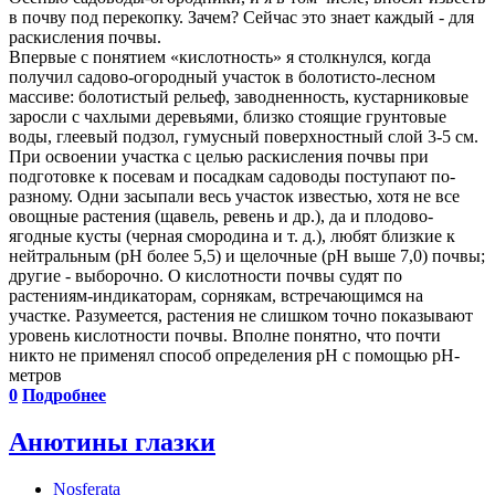
в почву под перекопку. Зачем? Сейчас это знает каждый - для
раскисления почвы.
Впервые с понятием «кислотность» я столкнулся, когда
получил садово-огородный участок в болотисто-лесном
массиве: болотистый рельеф, заводненность, кустарниковые
заросли с чахлыми деревьями, близко стоящие грунтовые
воды, глеевый подзол, гумусный поверхностный слой 3-5 см.
При освоении участка с целью раскисления почвы при
подготовке к посевам и посадкам садоводы поступают по-
разному. Одни засыпали весь участок известью, хотя не все
овощные растения (щавель, ревень и др.), да и плодово-
ягодные кусты (черная смородина и т. д.), любят близкие к
нейтральным (рН более 5,5) и щелочные (рН выше 7,0) почвы;
другие - выборочно. О кислотности почвы судят по
растениям-индикаторам, сорнякам, встречающимся на
участке. Разумеется, растения не слишком точно показывают
уровень кислотности почвы. Вполне понятно, что почти
никто не применял способ определения рН с помощью рН-
метров
0
Подробнее
Анютины глазки
Nosferata