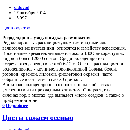
sadovod
17 октября 2014
15 997
Цветоводство
Рододендрон – уход, посадка, размножение
Рододендроны - красивоцветущие листопадные или
вечнозеленые кустарники, относятся к семейству вересковых.
В настоящее время насчитывается около 130О дикорастущих
видов и более 12000 сортов. Среди рододендронов
встречаются деревца высотой 6-12 м. Очень красивы цветки
рододендронов - крупные, воронковидной формы, белой,
розовой, красной, лиловой, фиолетовой окраски, часто
собранные в соцветия из 20-30 цветков.
В природе рододендроны распространены в областях с
умеренным или прохладным климатом. Они растут на
склонах гор, в местах, где выпадает много осадков, а также в
прибрежной зоне
0
Подробнее
Цветы сажаем осенью
sadovod