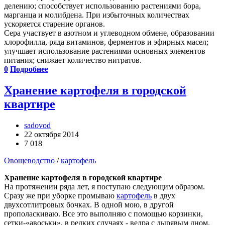
делению; способствует использованию растениями бора,
марганца и молибдена. При избыточных количествах
ускоряется старение органов.
Сера участвует в азотном и углеводном обмене, образовании
хлорофилла, ряда витаминов, ферментов и эфирных масел;
улучшает использование растениями основных элементов
питания; снижает количество нитратов.
0
Подробнее
Хранение картофеля в городской
квартире
sadovod
22 октября 2014
7 018
Овощеводство
/
картофель
Хранение картофеля в городской квартире
На протяжении ряда лет, я поступаю следующим образом.
Сразу же при уборке промываю
картофель
в двух
двухсотлитровых бочках. В одной мою, в другой
прополаскиваю. Все это выполняю с помощью корзинки,
сетки-«авоськи», в редких случаях - ведра с дырявым дном.