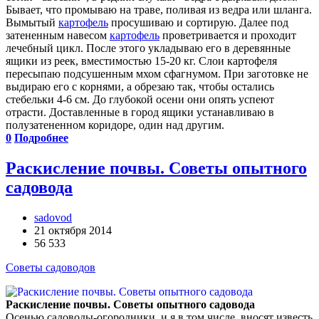
Бывает, что промываю на траве, поливая из ведра или шланга.
Вымытый
картофель
просушиваю и сортирую. Далее под
затененным навесом
картофель
проветривается и проходит
лечебный цикл. После этого укладываю его в деревянные
ящики из реек, вместимостью 15-20 кг. Слои картофеля
пересыпаю подсушенным мхом сфагнумом. При заготовке не
выдираю его с корнями, а обрезаю так, чтобы остались
стебельки 4-6 см. До глубокой осени они опять успеют
отрасти. Доставленные в город ящики устанавливаю в
полузатененном коридоре, один над другим.
0
Подробнее
Раскисление почвы. Советы опытного
садовода
sadovod
21 октября 2014
56 533
Советы садоводов
Раскисление почвы. Советы опытного садовода
Осенью садоводы-огородники, и я в том числе, вносят известь