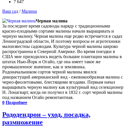
7 647
Ваш сад
/
Малина
Черная малина
За последнее время садоводы наряду с традиционными
красно-плодными сортами малины начали выращивать и
черную малину. Черная малина еще редко встречается в садах
Ленинградской области, И поэтому вопросы ее агротехники
малоизвестны садоводам. Культура черной малины широко
распространена в Северной Америке. Во время поездки в
США мне приходилось видеть большие плантации малины в
штатах Нью-Йорк и Огайо, где она имеет такое же
промышленное значение, как и земляника.
Родоначальником сортов черной малины явился
дикорастущий американский вид - ежевикообразная малина с
черно-фиолетовыми, блестящими ягодами. Первым начал
выращивать черную малину как культурный вид селекционер
Н. Лонагварт, когда он получил в 1832 г. сорт черной малины
под названием Огайо ремонтантная.
0
Подробнее
Рододендрон – уход, посадка,
размножение