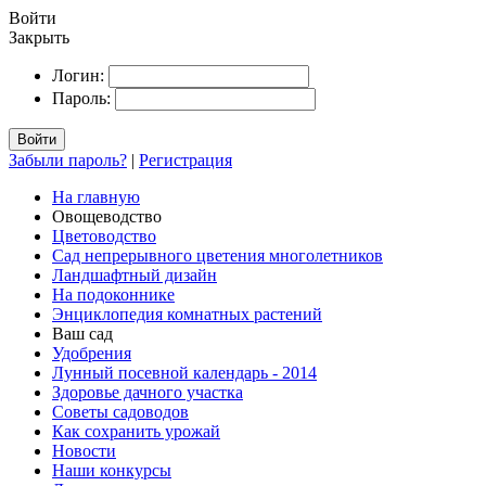
Войти
Закрыть
Логин:
Пароль:
Войти
Забыли пароль?
|
Регистрация
На главную
Овощеводство
Цветоводство
Сад непрерывного цветения многолетников
Ландшафтный дизайн
На подоконнике
Энциклопедия комнатных растений
Ваш сад
Удобрения
Лунный посевной календарь - 2014
Здоровье дачного участка
Советы садоводов
Как сохранить урожай
Новости
Наши конкурсы