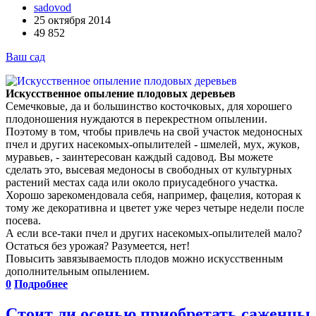
sadovod
25 октября 2014
49 852
Ваш сад
Искусственное опыление плодовых деревьев
Семечковые, да и большинство косточковых, для хорошего
плодоношения нуждаются в перекрестном опылении.
Поэтому в том, чтобы привлечь на свой участок медоносных
пчел и других насекомых-опылителей - шмелей, мух, жуков,
муравьев, - заинтересован каждый садовод. Вы можете
сделать это, высевая медоносы в свободных от культурных
растений местах сада или около приусадебного участка.
Хорошо зарекомендовала себя, например, фацелия, которая к
тому же декоративна и цветет уже через четыре недели после
посева.
А если все-таки пчел и других насекомых-опылителей мало?
Остаться без урожая? Разумеется, нет!
Повысить завязываемость плодов можно искусственным
дополнительным опылением.
0
Подробнее
Стоит ли осенью приобретать саженцы