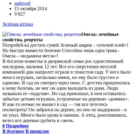
sadovod
15 октября 2014
9 627
Зелёная аптека
Омела: лечебные
свойства, рецепты
Попробуй-ка достать сумей Зеленый шарик - «птичий клей»!
Но быстро вымести болезни Способна лишь одна трава -
Омела - «ведьмина метла»!
В богатом поместье в дворянской семье рос единственный
наследник, мальчик 12 лет. Все его сверстники веселой
компанией дни напролет играли в тенистом саду. У него было
много игрушек, несколько нянек, но ему было грустно и
одиноко. В сад он смотрел через окно. С детства прицепилась
к нему болезнь, не мог он один выходить из дома. Люди
называли ее «падучая». Но сад привлекал, в нем оставались
забытые детьми игрушки, устроенные на деревьях «домики».
И как-то ночью он вышел в сад — так все хотелось
посмотреть! Он забрался на дерево, но оно не выдержало - и
он упал. Много было шума и паники. А отец, разозлившись,
велел все деревья срубить и сжечь.
0
Подробнее
В будущее
В прошлое